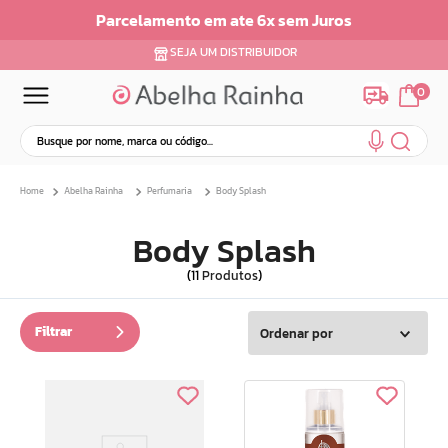
sem Juros
Parcelamento em até 6x sem ju
SEJA UM DISTRIBUIDOR
0
Busque por nome, marca ou código...
Termos mais buscados
Abelha Rainha
Perfumaria
Body Splash
1
º
dermopes
2
º
ar maquiagem
Body Splash
3
º
facial
11
Produtos
4
º
bom medico
5
º
renovil
Filtrar
Ordenar por
6
º
clareador
7
º
creme
8
º
batom
9
º
hidratante