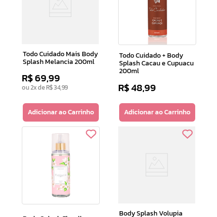
10
º
camiseta
Todo Cuidado Mais Body
Todo Cuidado + Body
Splash Melancia 200ml
Splash Cacau e Cupuacu
200ml
R$
69
,
99
R$
48
,
99
ou
2
x de
R$
34
,
99
Adicionar ao Carrinho
Adicionar ao Carrinho
Body Splash Volupia