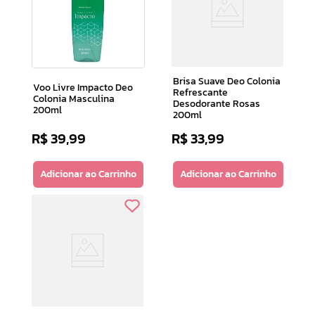
Brisa Suave Deo Colonia
Voo Livre Impacto Deo
Refrescante
Colonia Masculina
Desodorante Rosas
200ml
200ml
R$
39
,
99
R$
33
,
99
Adicionar ao Carrinho
Adicionar ao Carrinho