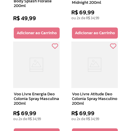
Body Splash Floralle
Midnight 200ml
200ml
R$
69
,
99
R$
49
,
99
ou
2
x de
R$
34
,
99
Adicionar ao Carrinho
Adicionar ao Carrinho
Voo Livre Energia Deo
Voo Livre Atitude Deo
Colonia Spray Masculina
Colonia Spray Masculino
200ml
200ml
R$
69
,
99
R$
69
,
99
ou
2
x de
R$
34
,
99
ou
2
x de
R$
34
,
99