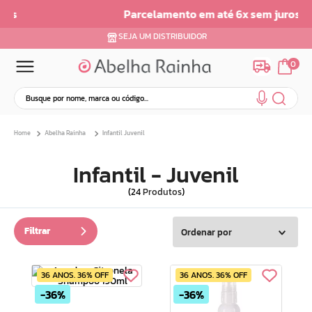
Parcelamento em até 6x sem juros
SEJA UM DISTRIBUIDOR
0
Busque por nome, marca ou código...
Termos mais buscados
Abelha Rainha
Infantil Juvenil
1
º
dermopes
2
º
ar maquiagem
Infantil - Juvenil
3
º
facial
24
Produtos
4
º
bom medico
5
º
renovil
Filtrar
Ordenar por
6
º
clareador
7
º
creme
36 ANOS. 36% OFF
36 ANOS. 36% OFF
8
º
batom
36%
36%
9
º
camiseta