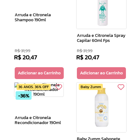
10
º
doce infancia
Arruda e Citronela
Shampoo 190ml
Arruda e Citronela Spray
Capilar 60ml Fps
R$
31
,
99
R$
31
,
99
R$
20
,
47
R$
20
,
47
Adicionar ao Carrinho
Adicionar ao Carrinho
36 ANOS. 36% OFF
Baby Zumm
36%
Arruda e Citronela
Recondicionador 190ml
Baby Zumm Sabonete