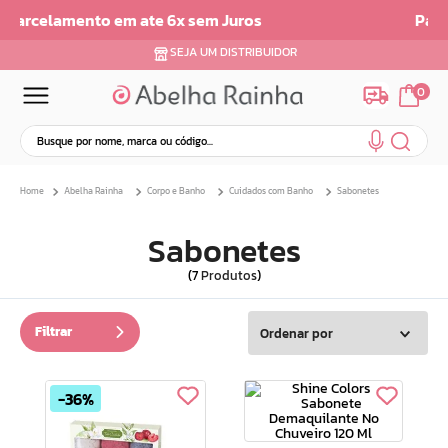
Parcelamento em até 6x sem juros
SEJA UM DISTRIBUIDOR
0
Busque por nome, marca ou código...
Termos mais buscados
Abelha Rainha
Corpo e Banho
Cuidados com Banho
Sabonetes
1
º
dermopes
2
º
ar maquiagem
Sabonetes
3
º
facial
7
Produtos
4
º
bom medico
5
º
renovil
Filtrar
Ordenar por
6
º
clareador
7
º
creme
36%
8
º
batom
9
º
camiseta