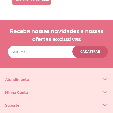
Receba nossas novidades e nossas
ofertas exclusivas
CADASTRAR
Atendimento
(62) 98218-0625
Minha Conta
sac@infinity.log.br
Meus Dados
Distribuidor (62) 9 8189-0223
Suporte
Meus Pedidos