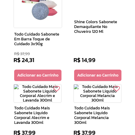
10
º
doce infancia
Shine Colors Sabonete
Demaquilante No
Chuveiro 120 Ml
Todo Cuidado Sabonete
Em Barra Toque de
Cuidado 3x90g
R$
37
,
99
R$
24
,
31
R$
14
,
99
Adicionar ao Carrinho
Adicionar ao Carrinho
Todo Cuidado Mais
Todo Cuidado Mais
Sabonete Liquido
Sabonete Liquido
Corporal Alecrim e
Corporal Melancia
Lavanda 300ml
300ml
R$
37
,
99
R$
37
,
99