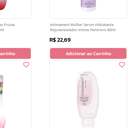
Intimament Mulher Serum Hidratante
0ml
Rejuvenescedor Intimo Feminino 60ml
R$
22
,
69
Carrinho
Adicionar ao Carrinho