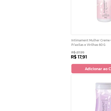
Intimament Mulher Creme Clareador
P/axilas e Virilhas 60 G
R$
27
,
99
R$
17
,
91
Adicionar ao 