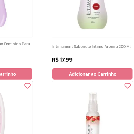
Intimament Sabonete Intimo Aroeira 200 Ml
R$
17
,
99
Carrinho
Adicionar ao Carrinho