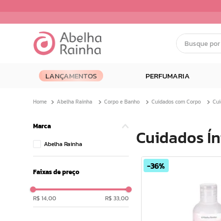
Busque por nom
Termos mais buscados
LANÇAMENTOS
PERFUMARIA
1
º
dermopes
2
º
ar maquiagem
Abelha Rainha
Corpo e Banho
Cuidados com Corpo
Cui
3
º
facial
4
º
bom medico
Marca
Cuidados Í
5
º
renovil
Abelha Rainha
6
º
clareador
36%
7
º
creme
Faixas de preço
8
º
batom
9
º
camiseta
R$ 14,00
R$ 33,00
10
º
doce infancia