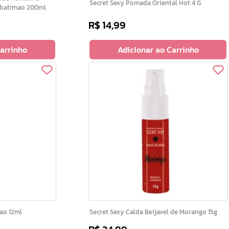
Secret Sexy Pomada Oriental Hot 4 G
rbatimao 200ml
R$
14
,
99
Carrinho
Adicionar ao Carrinho
cao 12ml
Secret Sexy Calda Beijavel de Morango 15g