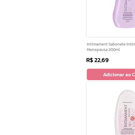
Intimament Sabonete Intimo Feminino Para
Menopausa 200ml
R$
22
,
69
Adicionar ao 