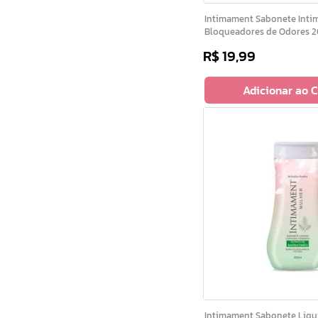
Intimament Sabonete Intimo Neutro
Bloqueadores de Odores 
R$
19
,
99
Adicionar ao 
Intimament Sabonete Liquido Feminino