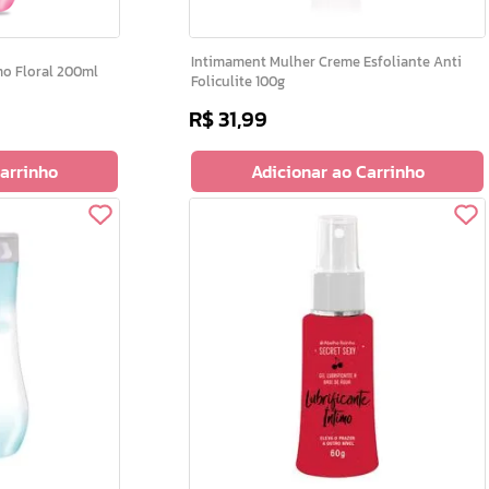
Intimament Mulher Creme Esfoliante Anti
 Intimo Floral 200ml
Foliculite 100g
R$
31
,
99
Carrinho
Adicionar ao Carrinho