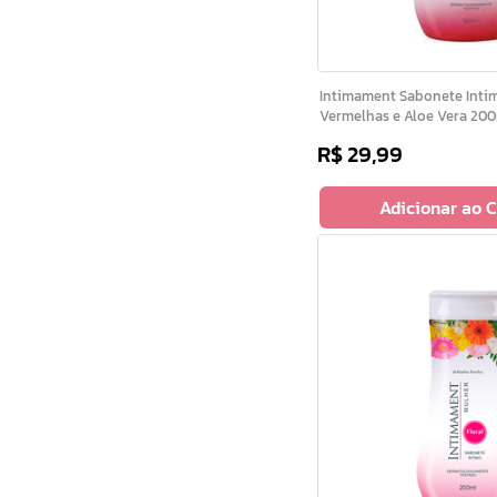
Intimament Sabonete Intimo Frutas
Vermelhas e Aloe Vera 20
R$
29
,
99
Adicionar ao 