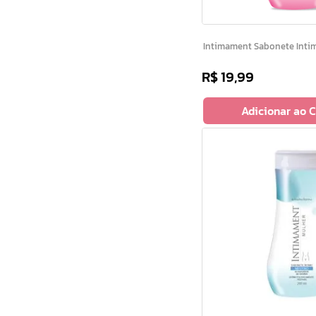
Intimament Sabonete
R$
19
,
99
Adicionar ao 