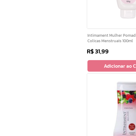
Intimament Mulher Pomada Alivio de
Colicas Menstruais 100ml
R$
31
,
99
Adicionar ao 