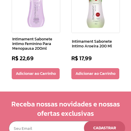
Intimament Sabonete
Intimament Sabonete
Intimo Feminino Para
Intimo Aroeira 200 Ml
Menopausa 200ml
R$
22
,
69
R$
17
,
99
Adicionar ao Carrinho
Adicionar ao Carrinho
Receba nossas novidades e nossas
ofertas exclusivas
CADASTRAR