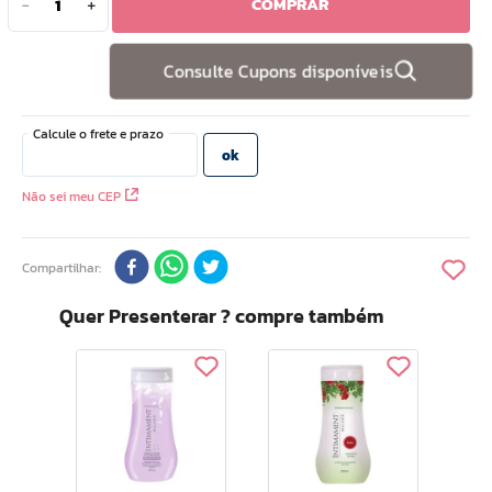
COMPRAR
－
＋
10
º
doce infancia
Consulte Cupons disponíveis
Não sei meu CEP
Compartilhar
Quer Presenterar ? compre também
Int
Ser
Rej