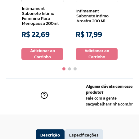
Inti
Intimament
60m
Intimament
Sabonete Intimo
Sabonete Intimo
Feminino Para
Aroeira 200 Ml
Menopausa 200ml
R$
22
,
69
R$
17
,
99
R$
o
Adicionar ao
Adicionar ao
Carrinho
Carrinho
Alguma dúvida com esse
produto?
Fale com a gente:
sac@abelharainha.com.br
Descrição
Especificações