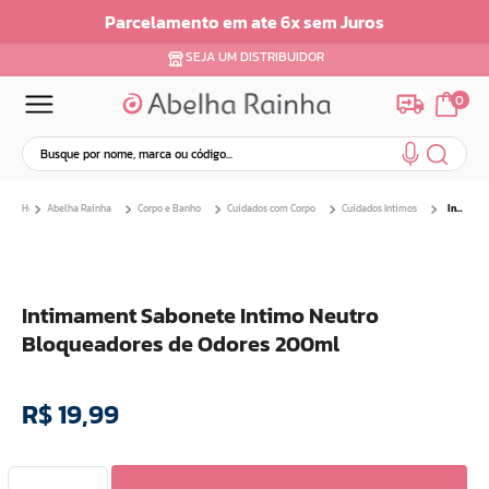
Parcelamento em ate 6x sem Juros
SEJA UM DISTRIBUIDOR
0
Busque por nome, marca ou código...
Termos mais buscados
Abelha Rainha
Corpo e Banho
Cuidados com Corpo
Cuidados Intimos
Intimament Sabonete Intimo Neutro Bloqueadores de Odores 200ml
1
º
dermopes
2
º
ar maquiagem
3
º
facial
Intimament Sabonete Intimo Neutro
4
º
bom medico
Bloqueadores de Odores 200ml
5
º
renovil
6
º
clareador
R$
19
,
99
7
º
creme
8
º
batom
9
º
camiseta