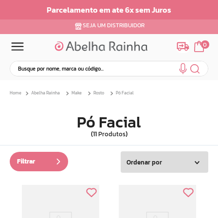
Parcelamento em ate 6x sem Juros
SEJA UM DISTRIBUIDOR
0
Busque por nome, marca ou código...
Termos mais buscados
Abelha Rainha
Make
Rosto
Pó Facial
1
º
dermopes
2
º
ar maquiagem
Pó Facial
3
º
facial
11
Produtos
4
º
bom medico
5
º
renovil
Filtrar
Ordenar por
6
º
clareador
7
º
creme
8
º
batom
9
º
camiseta