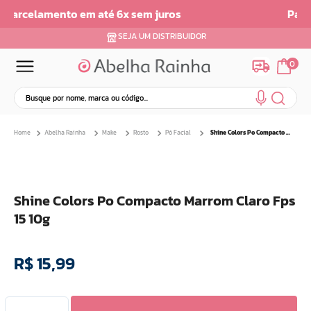
Parcelamento em ate 6x sem Juros
SEJA UM DISTRIBUIDOR
0
Busque por nome, marca ou código...
Termos mais buscados
Abelha Rainha
Make
Rosto
Pó Facial
Shine Colors Po Compacto Marrom Claro Fps 15 10g
1
º
dermopes
2
º
ar maquiagem
3
º
facial
Shine Colors Po Compacto Marrom Claro Fps
4
º
bom medico
15 10g
5
º
renovil
6
º
clareador
R$
15
,
99
7
º
creme
8
º
batom
9
º
camiseta