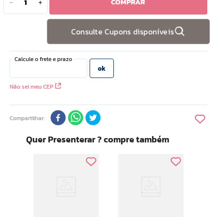
COMPRAR
－
＋
10
º
doce infancia
Consulte Cupons disponíveis
Não sei meu CEP
Compartilhar
Quer Presenterar ? compre também
Ar M
Faci
Por