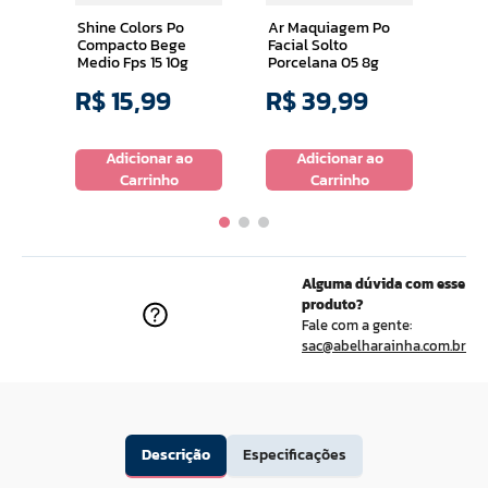
Shine Colors Po
Ar Maquiagem Po
Compacto Bege
Facial Solto
Medio Fps 15 10g
Porcelana 05 8g
R$
15
,
99
R$
39
,
99
R$
o
Adicionar ao
Adicionar ao
Carrinho
Carrinho
Alguma dúvida com esse
produto?
Fale com a gente:
sac@abelharainha.com.br
Descrição
Especificações