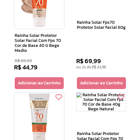
10
º
doce infancia
Rainha Solar Fps70
Protetor Solar Facial 60g
Rainha Solar Protetor
Solar Facial Com Fps 70
Cor de Base 40 G Bege
Medio
R$
69
,
99
R$
69
,
99
R$
44
,
79
ou
2
x de
R$
34
,
99
Adicionar ao Carrinho
Adicionar ao Carrinho
Rainha Solar Protetor
Solar Facial Com Fps 70