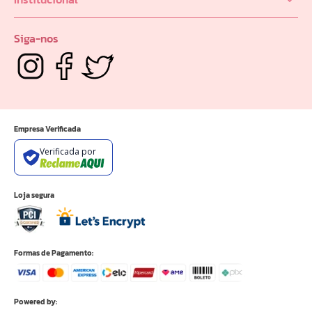
Seja um Revendedor
Privacidade e Segurança
Quem Somos
Portal do Distribuidor
Siga-nos
Empresa Verificada
Verificada por
Loja segura
Formas de Pagamento:
Powered by: