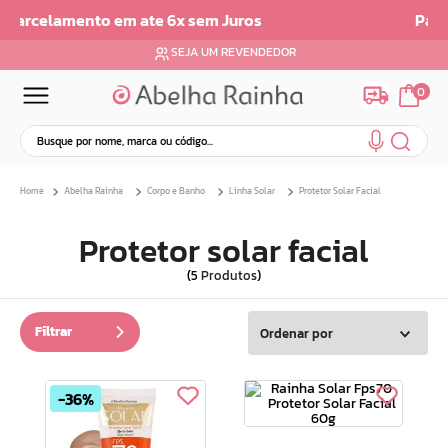
Parcelamento em até 6x sem juros
SEJA UM REVENDEDOR
0
Busque por nome, marca ou código...
Termos mais buscados
Abelha Rainha
Corpo e Banho
Linha Solar
Protetor Solar Facial
1
º
dermopes
2
º
ar maquiagem
Protetor solar facial
3
º
facial
5
Produtos
4
º
bom medico
5
º
renovil
Filtrar
Ordenar por
6
º
clareador
7
º
creme
36%
8
º
batom
9
º
camiseta