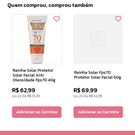
Quem comprou, comprou também
Rainha Solar Protetor
Rainha Solar Fps70
Solar Facial Anti
Protetor Solar Facial 60g
Oleosidade Fps70 40g
R$
62
,
99
R$
69
,
99
ou
2
x de
R$
31
,
49
ou
2
x de
R$
34
,
99
Adicionar ao Carrinho
Adicionar ao Carrinho