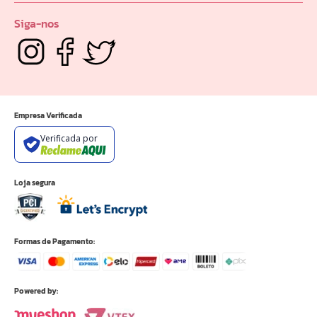
Quem Somos
Portal do Distribuidor
Siga-nos
Empresa Verificada
Verificada por
Loja segura
Formas de Pagamento:
Powered by: