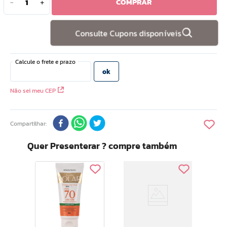
COMPRAR
－
＋
10
º
hidratante
Consulte Cupons disponíveis
Não sei meu CEP
Compartilhar
Quer Presenterar ? compre também
Rainha
cial
Prot