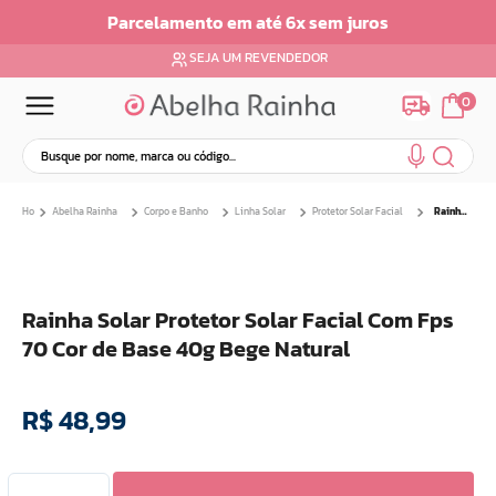
os
Parcelamento em ate 6x sem Juros
SEJA UM REVENDEDOR
0
Busque por nome, marca ou código...
Termos mais buscados
Abelha Rainha
Corpo e Banho
Linha Solar
Protetor Solar Facial
Rainha Solar Protetor Solar Facial Com Fps 70 Cor de Base 40g Bege Natural
1
º
dermopes
2
º
ar maquiagem
3
º
facial
Rainha Solar Protetor Solar Facial Com Fps
4
º
bom medico
70 Cor de Base 40g Bege Natural
5
º
renovil
6
º
clareador
R$
48
,
99
7
º
creme
8
º
batom
9
º
camiseta