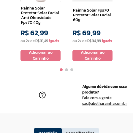
de
3,6g
Rainha Solar
Rainha Solar Fps70
Protetor Solar Facial
Protetor Solar Facial
Anti Oleosidade
60g
Fps70 40g
R$
62
,
99
R$
69
,
99
R$
ou
2
x de
R$
31
,
49
ou
2
x de
R$
34
,
99
o
Adicionar ao
Adicionar ao
Carrinho
Carrinho
Alguma dúvida com esse
produto?
Fale com a gente:
sac@abelharainha.com.br