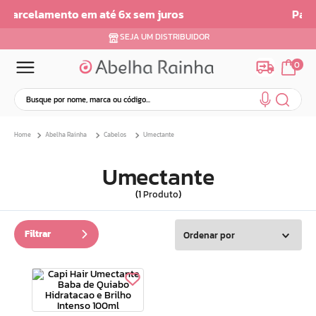
 juros
Parcelamento em ate 6x sem Juro
SEJA UM DISTRIBUIDOR
0
Busque por nome, marca ou código...
Termos mais buscados
Abelha Rainha
Cabelos
Umectante
1
º
dermopes
2
º
ar maquiagem
Umectante
3
º
facial
1
Produto
4
º
bom medico
5
º
renovil
Filtrar
Ordenar por
6
º
clareador
7
º
creme
8
º
batom
9
º
camiseta