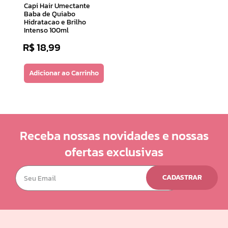
Capi Hair Umectante
10
Baba de Quiabo
º
doce infancia
Hidratacao e Brilho
Intenso 100ml
R$
18
,
99
Adicionar ao Carrinho
Receba nossas novidades e nossas
ofertas exclusivas
CADASTRAR