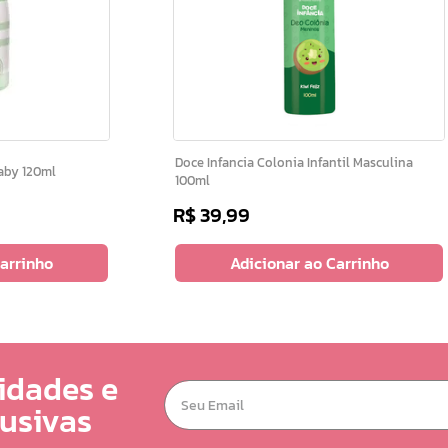
Doce Infancia Colonia Infantil Masculina
ia Baby 120ml
100ml
R$
39
,
99
Carrinho
Adicionar ao Carrinho
idades e
lusivas