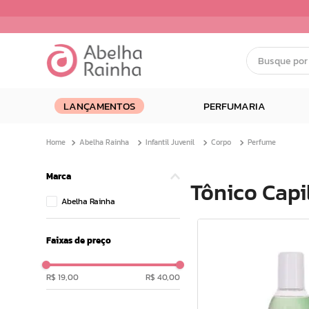
Busque por nom
Termos mais buscados
LANÇAMENTOS
PERFUMARIA
1
º
dermopes
2
º
ar maquiagem
Abelha Rainha
Infantil Juvenil
Corpo
Perfume
3
º
facial
4
º
bom medico
Marca
Tônico Capi
5
º
renovil
Abelha Rainha
6
º
clareador
7
º
creme
Faixas de preço
8
º
batom
9
º
camiseta
R$ 19,00
R$ 40,00
10
º
hidratante