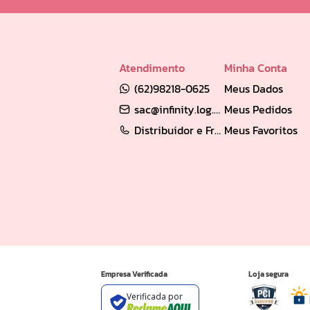
Atendimento
Minha Conta
(62)98218-0625
Meus Dados
sac@infinity.log.br
Meus Pedidos
Distribuidor e Franqueado: (62) 98189-0213
Meus Favoritos
Empresa Verificada
Loja segura
Verificada por