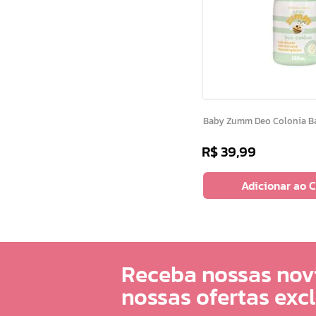
Baby Zumm Deo Colon
R$
39
,
99
Adicionar ao 
Receba nossas nov
nossas ofertas exc