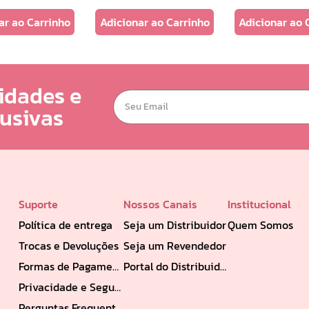
ar ao Carrinho
Adicionar ao Carrinho
Adicionar ao 
idades e
lusivas
Suporte
Nossos Canais
Institucional
Política de entrega
Seja um Distribuidor
Quem Somos
Trocas e Devoluções
Seja um Revendedor
Formas de Pagamento
Portal do Distribuidor
Privacidade e Segurança
Perguntas Frequentes