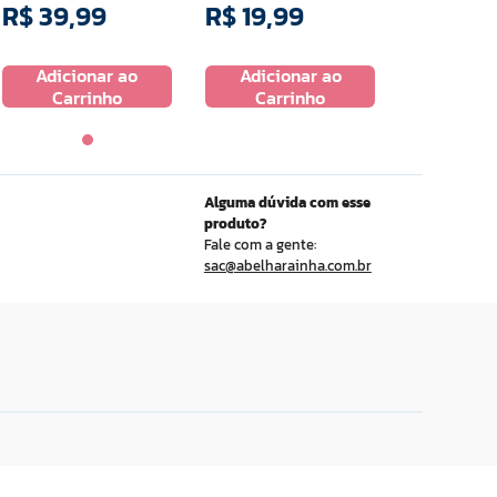
R$
39
,
99
R$
19
,
99
Adicionar ao
Adicionar ao
Carrinho
Carrinho
Alguma dúvida com esse
produto?
Fale com a gente:
sac@abelharainha.com.br