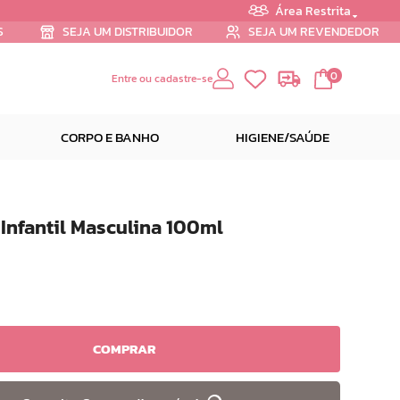
Área Restrita
S
SEJA UM DISTRIBUIDOR
SEJA UM REVENDEDOR
0
Entre ou cadastre-se
CORPO E BANHO
HIGIENE/SAÚDE
 Infantil Masculina 100ml
COMPRAR