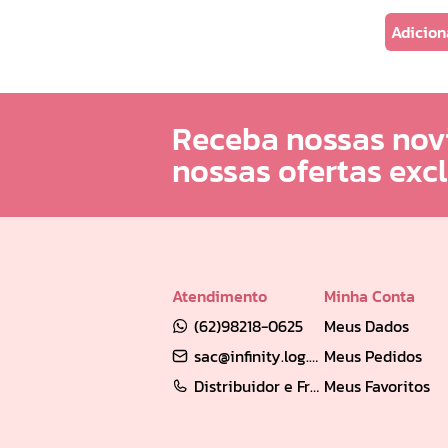
Adicion
Receba nossas nov
nossas ofertas exc
Atendimento
Minha Conta
(62)98218-0625
Meus Dados
sac@infinity.log.br
Meus Pedidos
Distribuidor e Franqueado: (62) 98189-0213
Meus Favoritos