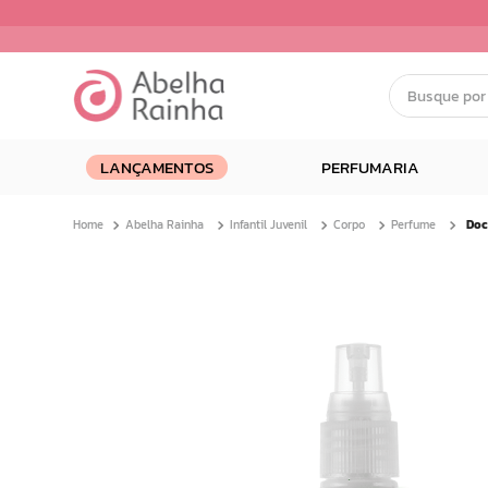
Busque por nom
Termos mais buscados
LANÇAMENTOS
PERFUMARIA
1
º
dermopes
2
º
ar maquiagem
Abelha Rainha
Infantil Juvenil
Corpo
Perfume
3
º
facial
4
º
bom medico
5
º
renovil
6
º
clareador
7
º
creme
8
º
batom
9
º
camiseta
10
º
doce infancia