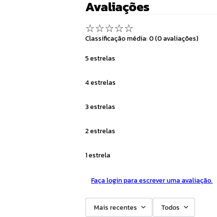
Avaliações
☆
☆
☆
☆
☆
Classificação média: 0
(0 avaliações)
5 estrelas
4 estrelas
3 estrelas
2 estrelas
1 estrela
Faça login para escrever uma avaliação.
Mais recentes
Todos