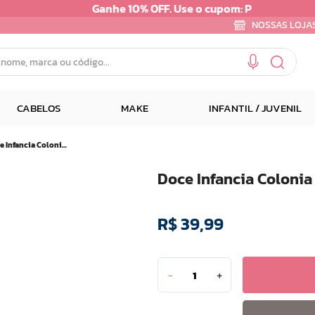
NOSSAS LOJA
e, marca ou código...
CABELOS
MAKE
INFANTIL / JUVENIL
Doce Infancia Colonia Infantil Masculina 100ml
Doce Infancia Colonia
R$
39
,
99
－
＋