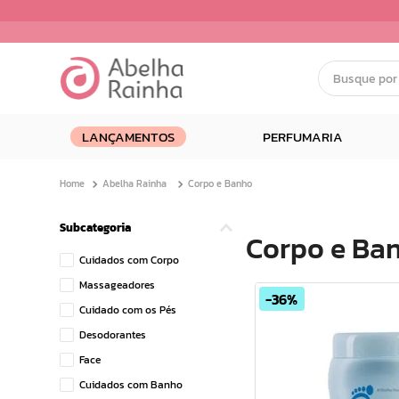
Busque por nom
Termos mais buscados
LANÇAMENTOS
PERFUMARIA
1
º
dermopes
2
º
ar maquiagem
Abelha Rainha
Corpo e Banho
3
º
facial
4
º
bom medico
Subcategoria
Corpo e Ba
5
º
renovil
Cuidados com Corpo
6
º
clareador
Massageadores
36%
7
º
creme
Cuidado com os Pés
8
º
batom
Desodorantes
9
º
camiseta
Face
10
º
doce infancia
Cuidados com Banho