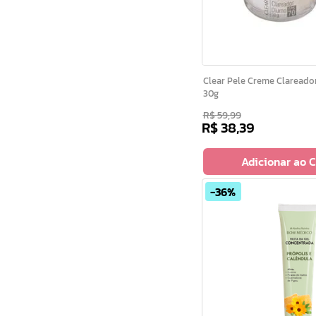
Clear Pele Creme Clareador Diurno Fps 70
30g
R$
59
,
99
R$
38
,
39
Adicionar ao 
36%