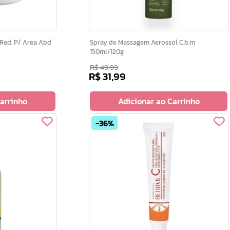
Spray de Massagem Aerossol C.b.m
150ml/120g
R$
49
,
99
R$
31
,
99
Carrinho
Adicionar ao Carrinho
36%