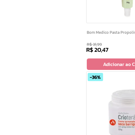
Bom Medico Pasta P
R$
31
,
99
R$
20
,
47
Adicionar ao 
36%