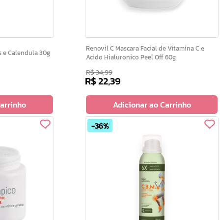
Renovil C Mascara Facial de Vitamina C e
ropolis e Calendula 30g
Acido Hialuronico Peel Off 60g
R$
34
,
99
R$
22
,
39
Carrinho
Adicionar ao Carrinho
36%