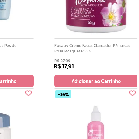
Rosativ Creme Facial Clareador P/marcas
Rosa Mosqueta 55 G
R$
27
,
99
R$
17
,
91
Carrinho
Adicionar ao Carrinho
36%