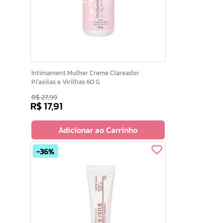
Intimament Mulher Creme Clareador
P/axilas e Virilhas 60 G
R$
27
,
99
R$
17
,
91
Adicionar ao Carrinho
36%