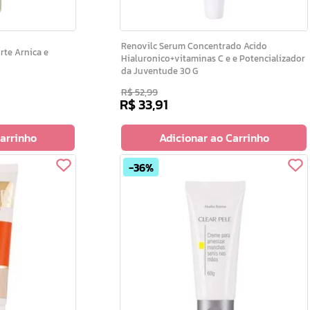
Renovilc Serum Concentrado Acido
Hialuronico+vitaminas C e e Potencializador
da Juventude 30 G
R$
52
,
99
R$
33
,
91
Carrinho
Adicionar ao Carrinho
36%