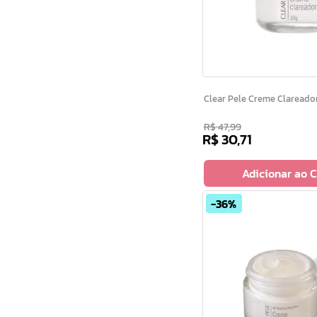
Clear Pele Creme Clarea
R$
47
,
99
R$
30
,
71
Adicionar ao 
36%