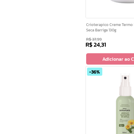
Crioterapico Creme Termo Red. P/ Area Abd
Seca Barriga 130g
R$
37
,
99
R$
24
,
31
Adicionar ao 
36%