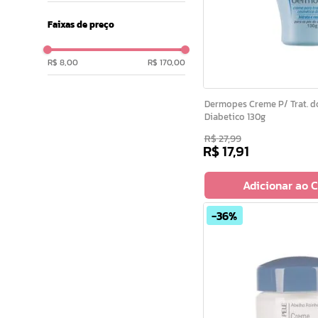
Faixas de preço
R$ 8,00
R$ 170,00
Dermopes Creme P/ Trat. dos Pes do
Diabetico 130g
R$
27
,
99
R$
17
,
91
Adicionar ao 
36%