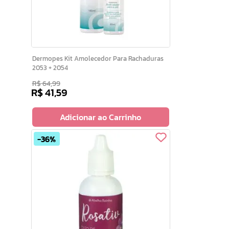
Dermopes Kit Amolecedor Para Rachaduras
2053 + 2054
R$
64
,
99
R$
41
,
59
Adicionar ao Carrinho
36%