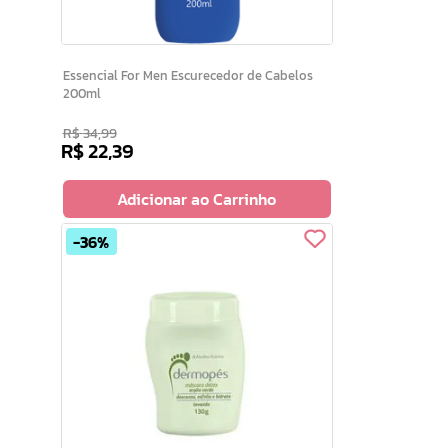
Essencial For Men Escurecedor de Cabelos
200ml
R$
34
,
99
R$
22
,
39
Adicionar ao Carrinho
36%