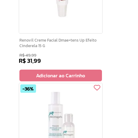
Renovil Creme Facial Dmae+tens Up Efeito
Cinderela 15 G
R$
49
,
99
R$
31
,
99
Adicionar ao Carrinho
36%