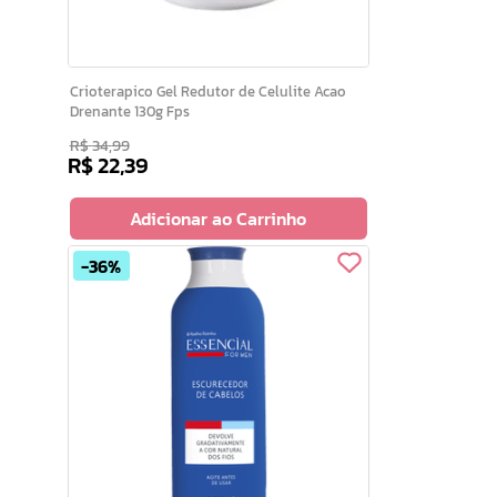
Crioterapico Gel Redutor de Celulite Acao
Drenante 130g Fps
R$
34
,
99
R$
22
,
39
Adicionar ao Carrinho
36%