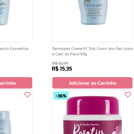
Dermopes Creme P/ Trat. Cosm. dos Pes Ureia
e Cast. do Para 130g
R$
23
,
99
R$
15
,
35
Carrinho
Adicionar ao Carrinho
36%