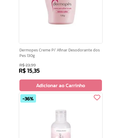
Dermopes Creme P/ Afinar Desodorante dos
Pes 130g
R$
23
,
99
R$
15
,
35
Adicionar ao Carrinho
36%