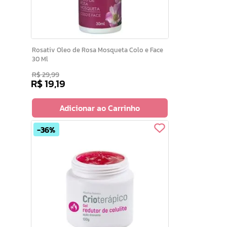
Rosativ Oleo de Rosa Mosqueta Colo e Face
30 Ml
R$
29
,
99
R$
19
,
19
Adicionar ao Carrinho
36%