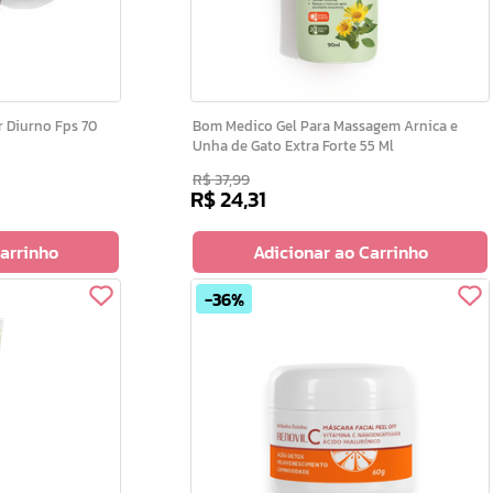
Bom Medico Gel Para Massagem Arnica e
Unha de Gato Extra Forte 55 Ml
R$
37
,
99
R$
24
,
31
Carrinho
Adicionar ao Carrinho
36%