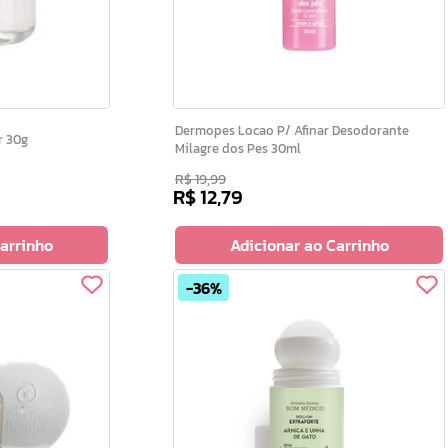
Dermopes Locao P/ Afinar Desodorante
dor 30g
Milagre dos Pes 30ml
R$
19
,
99
R$
12
,
79
Carrinho
Adicionar ao Carrinho
36%