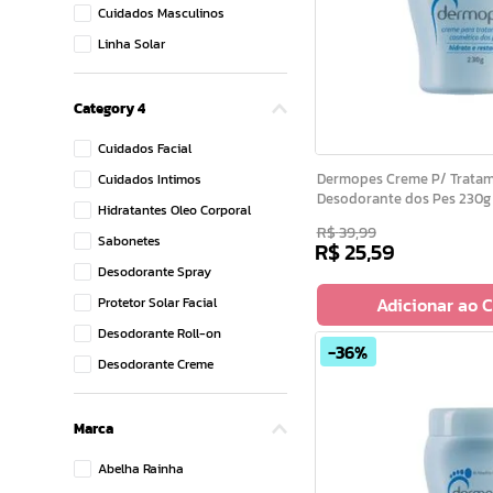
Cuidados Masculinos
Linha Solar
Cuidado com as Mãos
Outros
Category 4
Ver mais 10
Cuidados Facial
Dermopes Creme P/ Tratamento Cosmetico
Cuidados Intimos
Desodorante dos Pes 230g
Hidratantes Oleo Corporal
R$
39
,
99
Sabonetes
R$
25
,
59
Desodorante Spray
Adicionar ao 
Protetor Solar Facial
Desodorante Roll-on
36%
Desodorante Creme
Cuidados Pos Banho
Esfoliantes
Marca
Ver mais 3
Abelha Rainha