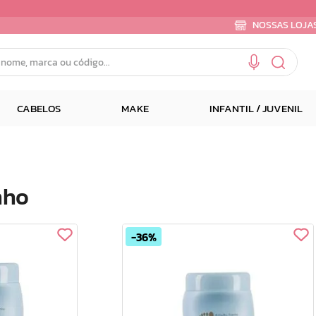
NOSSAS LOJA
e, marca ou código...
CABELOS
MAKE
INFANTIL / JUVENIL
nho
36%