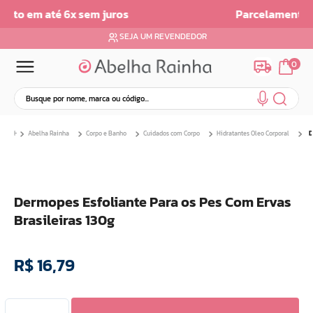
Parcelamento em ate 6x sem Juros
SEJA UM REVENDEDOR
0
Busque por nome, marca ou código...
Termos mais buscados
Abelha Rainha
Corpo e Banho
Cuidados com Corpo
Hidratantes Oleo Corporal
D
1
º
dermopes
2
º
ar maquiagem
3
º
facial
Dermopes Esfoliante Para os Pes Com Ervas
4
º
bom medico
Brasileiras 130g
5
º
renovil
6
º
clareador
R$
16
,
79
7
º
creme
8
º
batom
9
º
camiseta