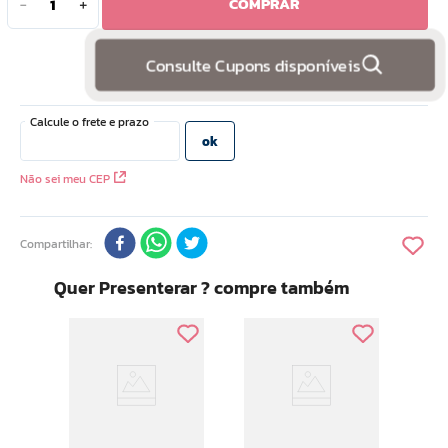
COMPRAR
－
＋
10
º
doce infancia
Consulte Cupons disponíveis
Não sei meu CEP
Compartilhar
Quer Presenterar ? compre também
Tod
Hidr
Amei