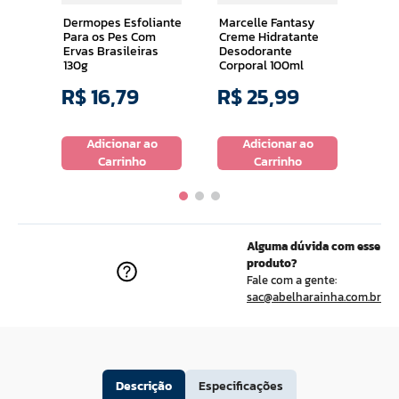
Ml
Dermopes Esfoliante
Marcelle Fantasy
Para os Pes Com
Creme Hidratante
Ervas Brasileiras
Desodorante
130g
Corporal 100ml
R$
16
,
79
R$
25
,
99
R$
o
Adicionar ao
Adicionar ao
Carrinho
Carrinho
Alguma dúvida com esse
produto?
Fale com a gente:
sac@abelharainha.com.br
Descrição
Especificações