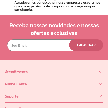
Agradecemos por escolher nossa empresa e esperamos
que sua experiência de compra conosco seja sempre
satisfatória.
Receba nossas novidades e nossas
ofertas exclusivas
CADASTRAR
Atendimento
(62) 98218-0625
Minha Conta
sac@infinity.log.br
Meus Dados
Distribuidor (62) 9 8189-0223
Suporte
Meus Pedidos
Política de entrega
Meus Favoritos