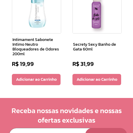
Intimament Sabonete
Intimo Neutro
Secrety Sexy Banho de
Bloqueadores de Odores
Gata 60ml
200ml
R$
19
,
99
R$
31
,
99
Adicionar ao Carrinho
Adicionar ao Carrinho
Receba nossas novidades e nossas
ofertas exclusivas