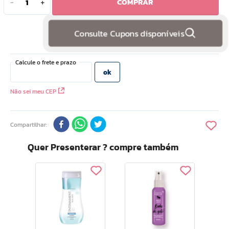
COMPRAR
－
＋
10
º
doce infancia
Consulte Cupons disponíveis
Não sei meu CEP
Compartilhar
Quer Presenterar ? compre também
Int
imo a
Sab