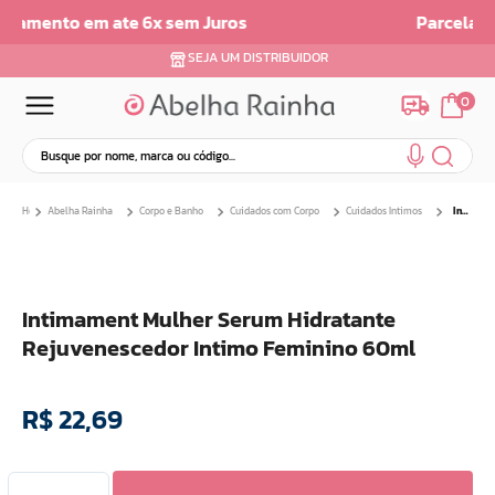
Parcelamento em até 6x sem juros
SEJA UM DISTRIBUIDOR
0
Busque por nome, marca ou código...
Termos mais buscados
Abelha Rainha
Corpo e Banho
Cuidados com Corpo
Cuidados Intimos
Intimament Mulher Serum Hidratante Rejuvenescedor Intimo Feminino 60ml
1
º
dermopes
2
º
ar maquiagem
3
º
facial
Intimament Mulher Serum Hidratante
4
º
bom medico
Rejuvenescedor Intimo Feminino 60ml
5
º
renovil
6
º
clareador
R$
22
,
69
7
º
batom
8
º
creme
9
º
camiseta