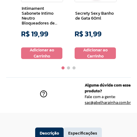
0g
Mor
Intimament
Sabonete Intimo
Secrety Sexy Banho
Neutro
de Gata 60ml
Bloqueadores de
Odores 200ml
R$
19
,
99
R$
31
,
99
R$
o
Adicionar ao
Adicionar ao
Carrinho
Carrinho
Alguma dúvida com esse
produto?
Fale com a gente:
sac@abelharainha.com.br
Descrição
Especificações