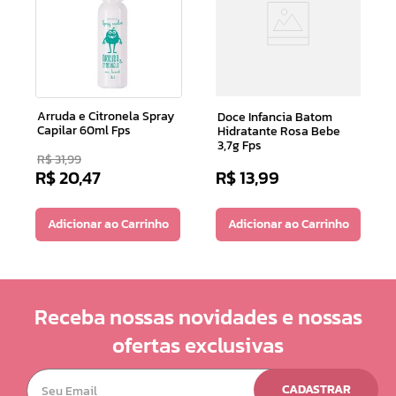
Arruda e Citronela Spray
Doce Infancia Batom
Capilar 60ml Fps
Hidratante Rosa Bebe
3,7g Fps
R$
31
,
99
R$
20
,
47
R$
13
,
99
Adicionar ao Carrinho
Adicionar ao Carrinho
Receba nossas novidades e nossas
ofertas exclusivas
CADASTRAR