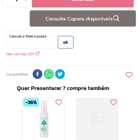
10
º
hidratante
Consulte Cupons disponíveis
Não sei meu CEP
Compartilhar
Quer Presenterar ? compre também
36%
Arru
sego
Pent