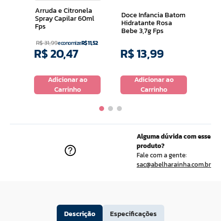
Arruda e Citronela
Doce Infancia Batom
Spray Capilar 60ml
Hidratante Rosa
Fps
Bebe 3,7g Fps
R$
31
,
99
economize
R$
11
,
52
R$
20
,
47
R$
13
,
99
R$
o
Adicionar ao
Adicionar ao
Carrinho
Carrinho
Alguma dúvida com esse
produto?
Fale com a gente:
sac@abelharainha.com.br
Descrição
Especificações