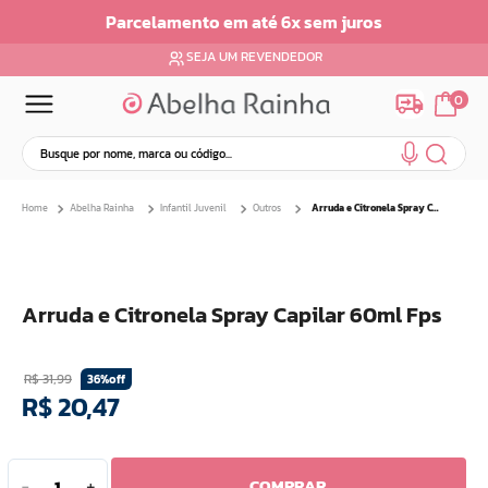
Parcelamento em até 6x sem juros
SEJA UM REVENDEDOR
0
Busque por nome, marca ou código...
Termos mais buscados
Abelha Rainha
Infantil Juvenil
Outros
Arruda e Citronela Spray Capilar 60ml Fps
1
º
dermopes
2
º
ar maquiagem
3
º
facial
Arruda e Citronela Spray Capilar 60ml Fps
4
º
bom medico
5
º
renovil
R$
31
,
99
36%
off
6
º
clareador
R$
20
,
47
7
º
creme
8
º
batom
COMPRAR
9
º
camiseta
－
＋