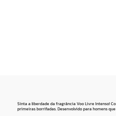
R$
33
,
99
R$
39
,
99
Adicionar ao
Adicionar
Carrinho
Carrin
Sinta a liberdade da fragrância Voo Livre Intenso! 
primeiras borrifadas. Desenvolvido para homens qu