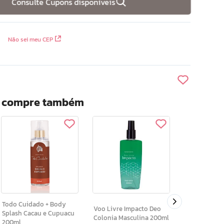
Consulte Cupons disponíveis
Não sei meu CEP
? compre também
Brisa Suave Deo Colonia
Refrescante
Rosas 200ml
Todo Cuidado + Body
Voo Livre Impacto Deo
Splash Cacau e Cupuacu
Colonia Masculina 200ml
200ml