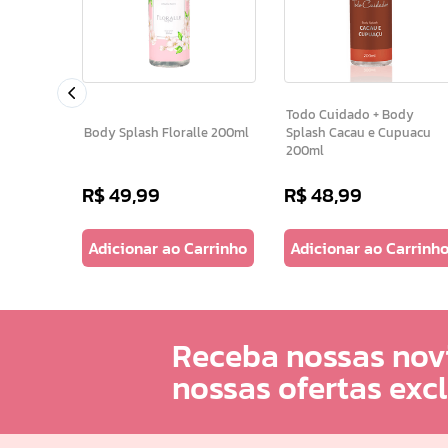
orante
Todo Cuidado + Body
Body Splash Floralle 200ml
Splash Cacau e Cupuacu
200ml
R$
49
,
99
R$
48
,
99
arrinho
Adicionar ao Carrinho
Adicionar ao Carrinh
Receba nossas nov
nossas ofertas exc