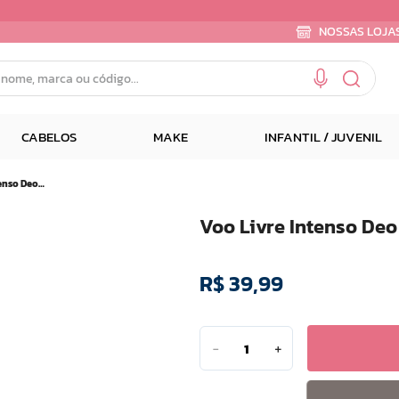
NOSSAS LOJA
e, marca ou código...
CABELOS
MAKE
INFANTIL / JUVENIL
Voo Livre Intenso Deo Colonia Spray Masculino 200ml
Voo Livre Intenso De
R$
39
,
99
－
＋