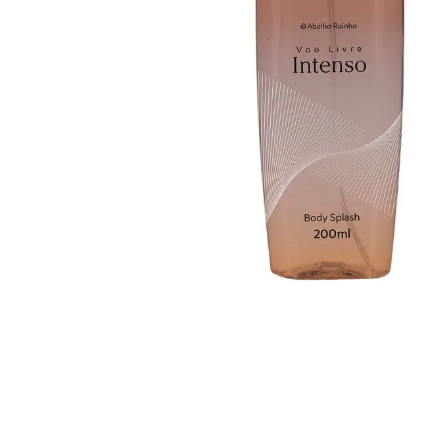
Brisa Suave Deo Colonia
Voo Livre Intenso Deo
Refrescante Desodorante
Colonia Spray M
Rosas 200ml
200ml