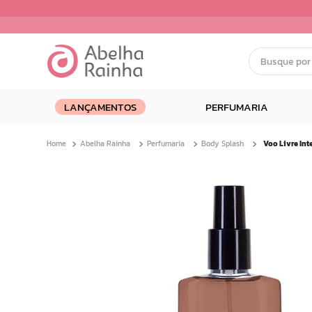
Busque por nom
Termos mais buscados
LANÇAMENTOS
PERFUMARIA
1
º
dermopes
2
º
ar maquiagem
Abelha Rainha
Perfumaria
Body Splash
3
º
facial
4
º
bom medico
5
º
renovil
6
º
clareador
7
º
creme
8
º
batom
9
º
camiseta
10
º
doce infancia