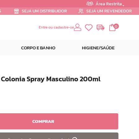
Área Restrita
S
SEJA UM DISTRIBUIDOR
SEJA UM REVENDEDOR
0
Entre ou cadastre-se
CORPO E BANHO
HIGIENE/SAÚDE
o Colonia Spray Masculino 200ml
COMPRAR