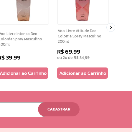
Brisa Suave Deo 
Refresc
Lavanda
Voo Livre Atitude Deo
oo Livre Intenso Deo
Colonia Spray Masculino
Colonia Spray Masculino
200ml
200ml
R$
69
,
99
R$
39
,
99
R$
44
ou
2
x de
R$
34
,
99
Adicionar ao Carrinho
Adicionar ao Carrinho
Adicio
CADASTRAR