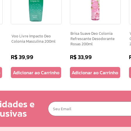
Brisa Suave Deo Colonia
V
Voo Livre Impacto Deo
Refrescante Desodorante
Colonia Masculina 200ml
Rosas 200ml
R$
39
,
99
R$
33
,
99
o
Adicionar ao Carrinho
Adicionar ao Carrinho
idades e
lusivas