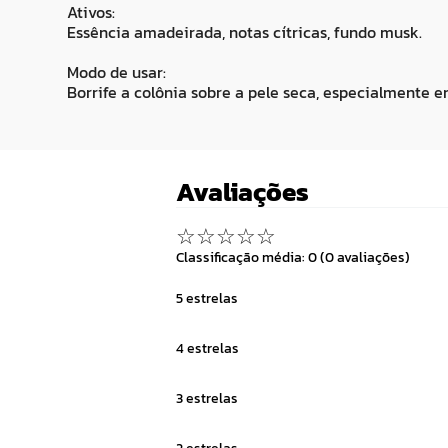
Ativos:
Essência amadeirada, notas cítricas, fundo musk.
Modo de usar:
Borrife a colônia sobre a pele seca, especialmente 
Avaliações
☆
☆
☆
☆
☆
Classificação média: 0
(0 avaliações)
5 estrelas
4 estrelas
3 estrelas
2 estrelas