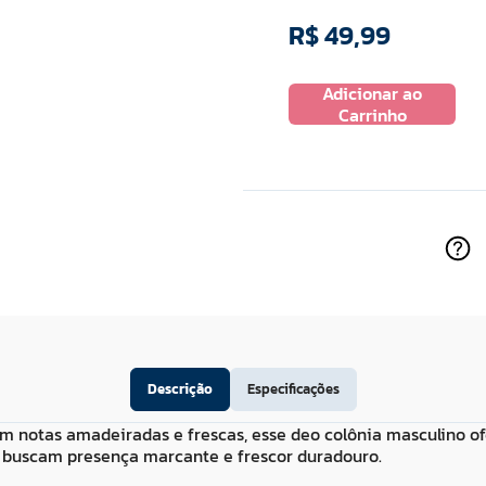
R$
69
,
99
R$
49
,
99
ou
2
x de
R$
34
,
99
Adicionar ao
 ao
Adicionar ao
Carrinho
ho
Carrinho
Descrição
Especificações
Com notas amadeiradas e frescas, esse deo colônia masculino o
e buscam presença marcante e frescor duradouro.