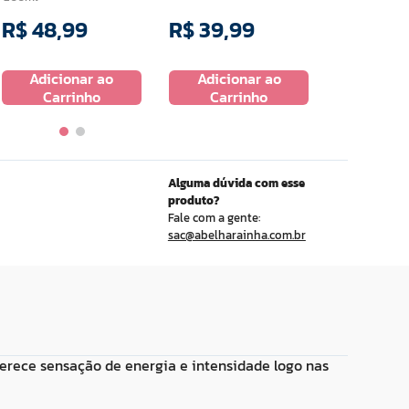
R$
48
,
99
R$
39
,
99
R$
33
,
9
Adicionar ao
Adicionar ao
Adicio
Carrinho
Carrinho
Carr
Alguma dúvida com esse
produto?
Fale com a gente:
sac@abelharainha.com.br
ferece sensação de energia e intensidade logo nas