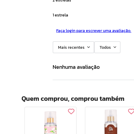
1 estrela
Faça login para escrever uma avaliação.
Mais recentes
Todos
Nenhuma avaliação
Quem comprou, comprou também