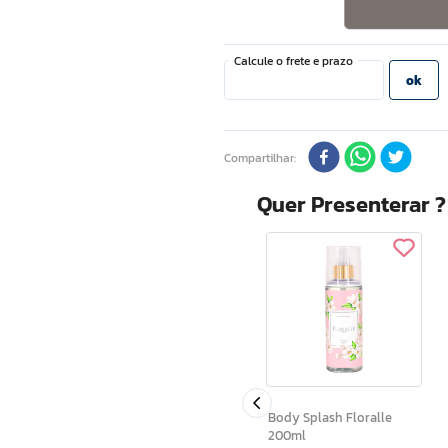
Compartilhar
Quer Presenterar 
Voo Livre Atitude Deo
Colonia Spray Masculino
asculino
200ml
Body Splash Floralle
200ml