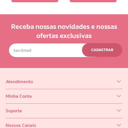
Receba nossas novidades e nossas
ofertas exclusivas
CADASTRAR
Atendimento
(62) 98218-0625
Minha Conta
sac@infinity.log.br
Meus Dados
Distribuidor (62) 9 8189-0223
Suporte
Meus Pedidos
Política de entrega
Meus Favoritos
Nossos Canais