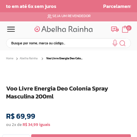
Parcelamento em ate 6x sem Juros
SEJA UM REVENDEDOR
0
Busque por nome, marca ou código...
Termos mais buscados
Abelha Rainha
Voo Livre Energia Deo Colonia Spray Masculina 200ml
1
º
dermopes
2
º
ar maquiagem
3
º
facial
Voo Livre Energia Deo Colonia Spray
4
º
bom medico
Masculina 200ml
5
º
renovil
6
º
clareador
R$
69
,
99
7
º
creme
ou
2
x de
R$
34
,
99
8
º
batom
9
º
camiseta