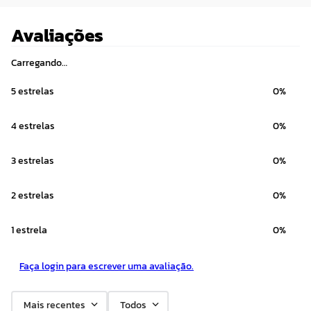
Avaliações
Carregando…
5 estrelas
0%
4 estrelas
0%
3 estrelas
0%
2 estrelas
0%
1 estrela
0%
Faça login para escrever uma avaliação.
Mais recentes
Todos