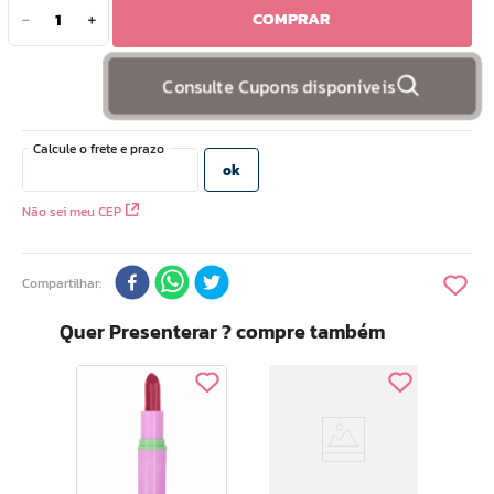
COMPRAR
－
＋
10
º
doce infancia
Consulte Cupons disponíveis
Não sei meu CEP
Compartilhar
Quer Presenterar ? compre também
Esse
Loc
toso