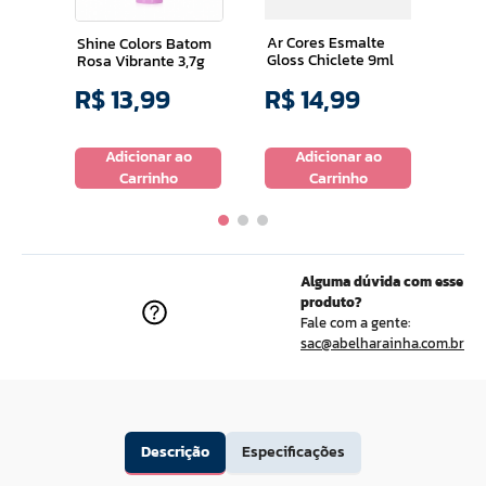
100
Ar Cores Esmalte
Shine Colors Batom
Gloss Chiclete 9ml
Rosa Vibrante 3,7g
R$
13
,
99
R$
14
,
99
R$
o
Adicionar ao
Adicionar ao
Carrinho
Carrinho
Alguma dúvida com esse
produto?
Fale com a gente:
sac@abelharainha.com.br
Descrição
Especificações