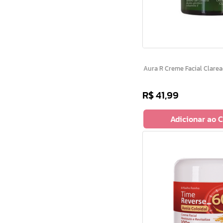
Aura R Creme Facial Cla
R$
41
,
99
Adicionar ao 