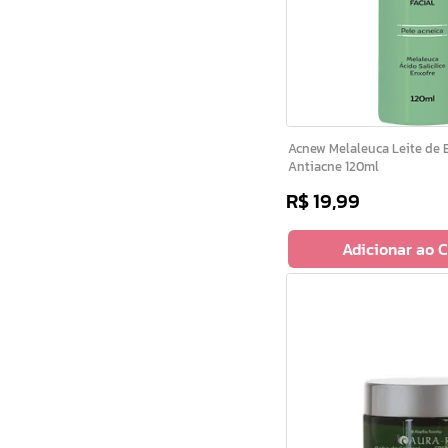
Acnew Melaleuca Leite de Enxofre Facial
Antiacne 120ml
R$
19
,
99
Adicionar ao 