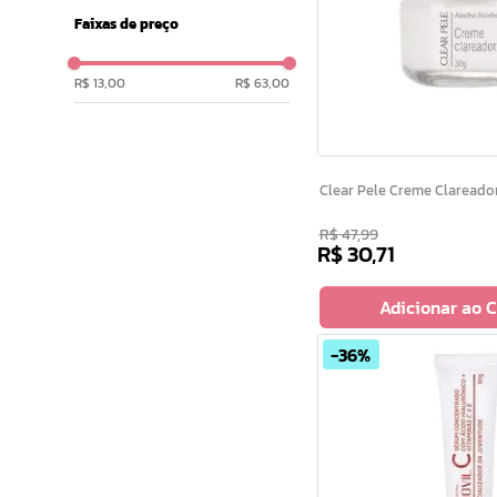
Faixas de preço
R$ 13,00
R$ 63,00
Clear Pele Creme Clarea
R$
47
,
99
R$
30
,
71
Adicionar ao 
36%