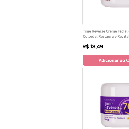
Time Reverse Creme Facial Com Aveia
Coloidal Restaura e Revita
R$
18
,
49
Adicionar ao 