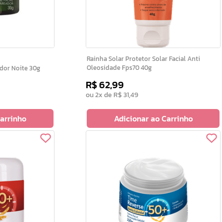
Rainha Solar Protetor Solar Facial Anti
Oleosidade Fps70 40g
reador Noite 30g
R$
62
,
99
ou
2
x de
R$
31
,
49
Carrinho
Adicionar ao Carrinho