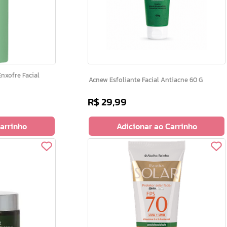
Acnew Esfoliante Facial Antiacne 60 G
R$
29
,
99
Carrinho
Adicionar ao Carrinho