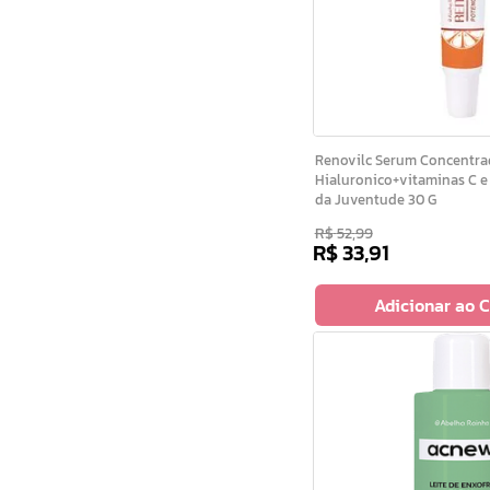
Renovilc Serum Concentra
Hialuronico+vitaminas C e
da Juventude 30 G
R$
52
,
99
R$
33
,
91
Adicionar ao 