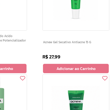
do Acido
 e Potencializador
Acnew Gel Secativo Antiacne 15 G
R$
27
,
99
Carrinho
Adicionar ao Carrinho