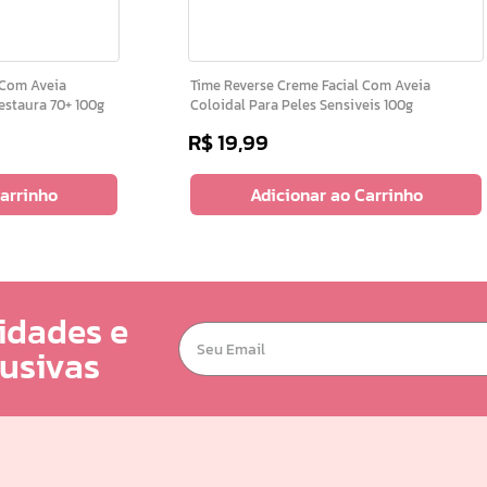
Time Reverse Creme Facial Com Aveia
estaura 70+ 100g
Coloidal Para Peles Sensiveis 100g
R$
19
,
99
Carrinho
Adicionar ao Carrinho
idades e
lusivas