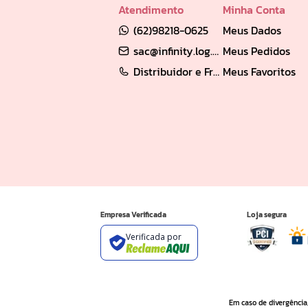
Atendimento
Minha Conta
(62)98218-0625
Meus Dados
sac@infinity.log.br
Meus Pedidos
Distribuidor e Franqueado: (62) 98189-0213
Meus Favoritos
Empresa Verificada
Loja segura
Verificada por
Em caso de divergência,