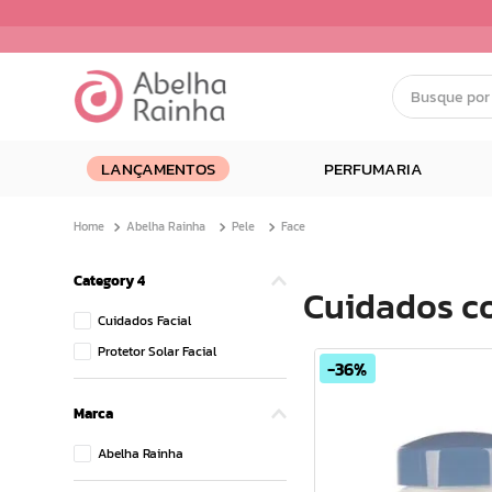
Busque por nom
Termos mais buscados
LANÇAMENTOS
PERFUMARIA
1
º
dermopes
2
º
ar maquiagem
Abelha Rainha
Pele
Face
3
º
facial
4
º
bom medico
Category 4
Cuidados c
5
º
renovil
Cuidados Facial
6
º
clareador
Protetor Solar Facial
36%
7
º
creme
8
º
batom
Marca
9
º
camiseta
Abelha Rainha
10
º
doce infancia