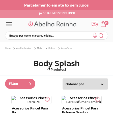
Parcelamento em ate 6x sem Juros
SEJA UM DISTRIBUIDOR
0
Busque por nome, marca ou código...
Termos mais buscados
Abelha Rainha
Make
Outros
Acessórios
1
º
dermopes
2
º
ar maquiagem
Body Splash
3
º
facial
7
Produtos
4
º
bom medico
5
º
renovil
Filtrar
Ordenar por
6
º
clareador
7
º
creme
8
º
batom
Acessorios Pincel Para
Acessorios Pincel Para
9
Po
º
hidratante
Esfumar Sombra