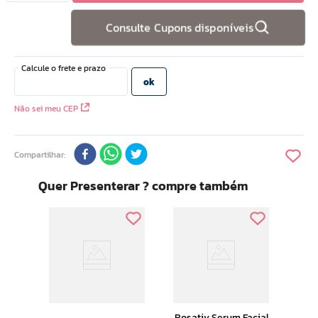
10
º
doce infancia
Consulte Cupons disponíveis
Não sei meu CEP
Compartilhar
Quer Presenterar ? compre também
Renovi
o
Con
Idad
Rosativ Serum Facial