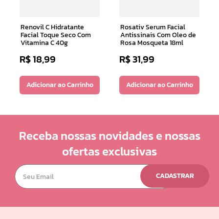
Renovil C Hidratante
Rosativ Serum Facial
Facial Toque Seco Com
Antissinais Com Oleo de
Vitamina C 40g
Rosa Mosqueta 18ml
R$
18
,
99
R$
31
,
99
Adicionar ao Carrinho
Adicionar ao Carrinho
Receba nossas novidades e nossas
ofertas exclusivas
CADASTRAR