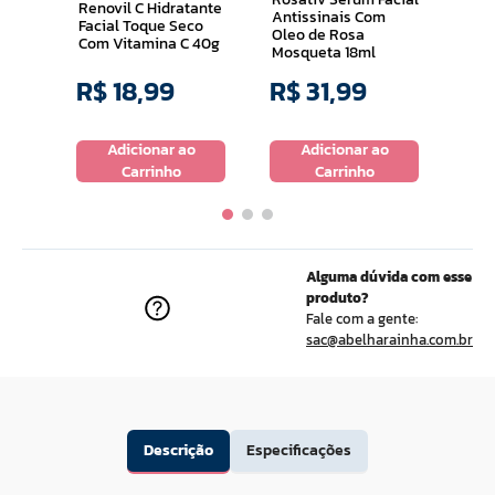
Renovil C Hidratante
Antissinais Com
Facial Toque Seco
Oleo de Rosa
Com Vitamina C 40g
Mosqueta 18ml
R$
18
,
99
R$
31
,
99
R$
o
Adicionar ao
Adicionar ao
Carrinho
Carrinho
Alguma dúvida com esse
produto?
Fale com a gente:
sac@abelharainha.com.br
Descrição
Especificações