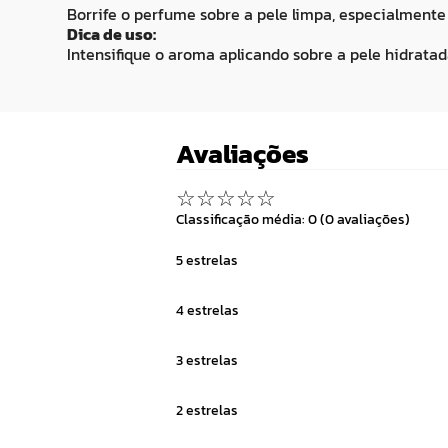
Borrife o perfume sobre a pele limpa, especialmente
Dica de uso:
Intensifique o aroma aplicando sobre a pele hidrata
Avaliações
☆
☆
☆
☆
☆
Classificação média: 0
(0 avaliações)
5 estrelas
4 estrelas
3 estrelas
2 estrelas