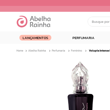
Busque por nom
Termos mais buscados
LANÇAMENTOS
PERFUMARIA
1
º
dermopes
2
º
ar maquiagem
Abelha Rainha
Perfumaria
Feminino
3
º
facial
4
º
renovil
5
º
bom medico
6
º
clareador
7
º
creme
8
º
camiseta
9
º
batom
10
º
doce infancia