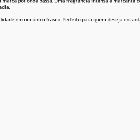
 marca por onde passa. Uma fragrância intensa e marcante com 
adia.
alidade em um único frasco. Perfeito para quem deseja encant