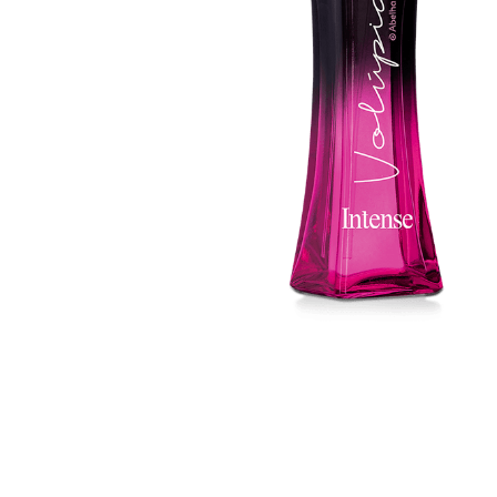
Madeira do Oriente
Confidence Carmim Deo
Colonia Intens
Colonia Feminina 100 Ml
Spray 50 Ml