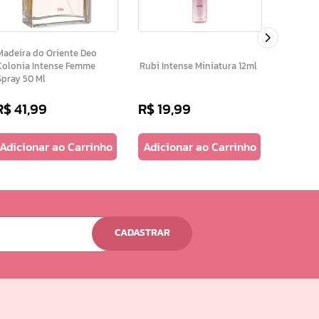
Feminin
adeira do Oriente Deo
Colonia Intense Femme
Rubi Intense Miniatura 12ml
Spray 50 Ml
R$
99
R$
41
,
99
R$
19
,
99
ou
3
x d
Adicionar ao Carrinho
Adicionar ao Carrinho
Adicio
CADASTRAR