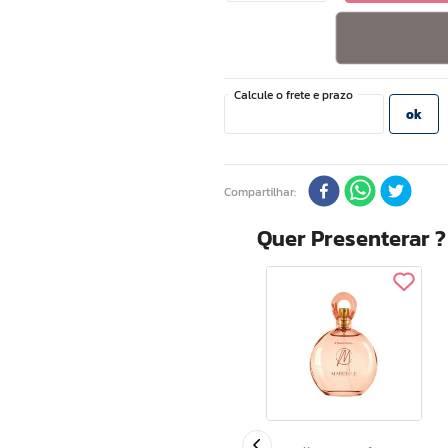
Compartilhar
Quer Presenterar 
 Deo
Rubi Intense Miniatura
e Femme
12ml