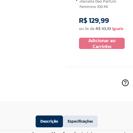
Marcelle Deo Parfum
Feminino 100 Ml
R$
129
,
99
R$
19
,
99
ou
3
x de
R$
43
,
33
Adicionar ao
 ao
Adicionar ao
Carrinho
ho
Carrinho
Descrição
Especificações