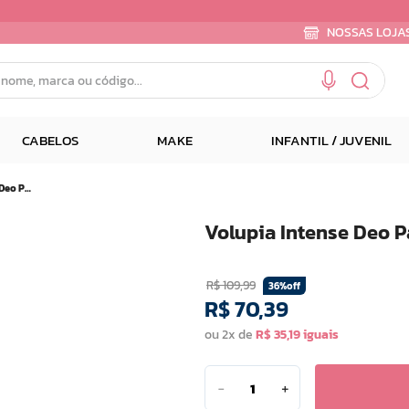
NOSSAS LOJA
e, marca ou código...
CABELOS
MAKE
INFANTIL / JUVENIL
Volupia Intense Deo Parfum 50ml
Volupia Intense Deo 
R$
109
,
99
36%
off
R$
70
,
39
ou
2
x de
R$
35
,
19
－
＋