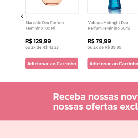
Marcelle Deo Parfum
Volupia Midnight Deo
Feminino 100 Ml
Parfum Feminino 50ml
R$
129
,
99
R$
79
,
99
ou
3
x de
R$
43
,
33
ou
2
x de
R$
39
,
99
arrinho
Adicionar ao Carrinho
Adicionar ao Carrinh
Receba nossas nov
nossas ofertas exc