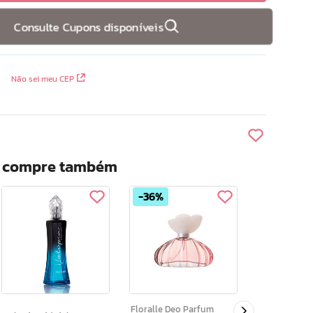
Consulte Cupons disponíveis
Não sei meu CEP
? compre também
36%
Confidence Ca
Colonia Femi
Floralle Deo Parfum