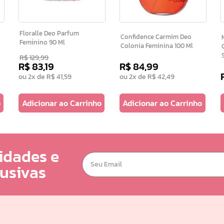
Floralle Deo Parfum
Confidence Carmim Deo
M
Feminino 90 Ml
Colonia Feminina 100 Ml
R$
129
,
99
R$
83
,
19
R$
84
,
99
ou
2
x de
R$
41
,
59
ou
2
x de
R$
42
,
49
o
Adicionar ao Carrinho
Adicionar ao Carrinho
idades e
lusivas