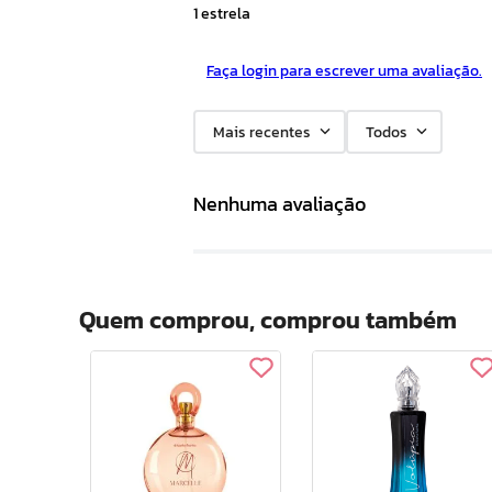
1 estrela
Faça login para escrever uma avaliação.
Mais recentes
Todos
Nenhuma avaliação
Quem comprou, comprou também