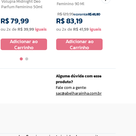
Volupia Midnight Deo
Feminino 90 Ml
Parfum Feminino 50ml
R$
129
,
99
economize
R$
46
,
80
R$
79
,
99
R$
83
,
19
R$
84
,
ou
2
x de
R$
39
,
99
ou
2
x de
R$
41
,
59
ou
2
x de
R$
Adicionar ao
Adicionar ao
Adicio
Carrinho
Carrinho
Carr
Alguma dúvida com esse
produto?
Fale com a gente:
sac@abelharainha.com.br