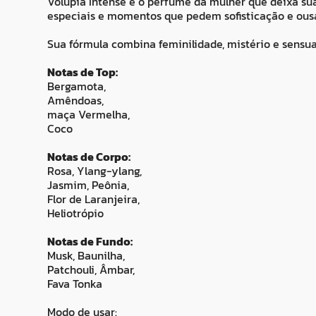
Volúpia Intense é o perfume da mulher que deixa sua
especiais e momentos que pedem sofisticação e ous
Sua fórmula combina feminilidade, mistério e sensu
Notas de Top:
Bergamota,
Amêndoas,
maça Vermelha,
Coco
Notas de Corpo:
Rosa, Ylang-ylang,
Jasmim, Peônia,
Flor de Laranjeira,
Heliotrópio
Notas de Fundo:
Musk, Baunilha,
Patchouli, Âmbar,
Fava Tonka
Modo de usar: