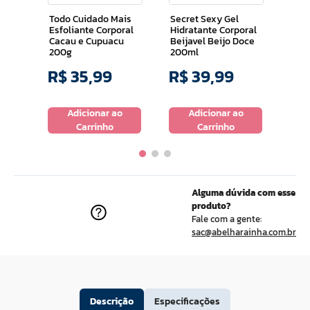
180g
300
Todo Cuidado Mais
Secret Sexy Gel
Esfoliante Corporal
Hidratante Corporal
Cacau e Cupuacu
Beijavel Beijo Doce
200g
200ml
R$
35
,
99
R$
39
,
99
R$
o
Adicionar ao
Adicionar ao
Carrinho
Carrinho
Alguma dúvida com esse
produto?
Fale com a gente:
sac@abelharainha.com.br
Descrição
Especificações