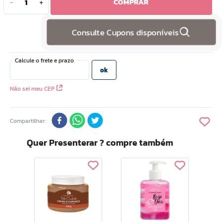
COMPRAR
－
＋
10
º
camiseta
Consulte Cupons disponíveis
Não sei meu CEP
Compartilhar
Quer Presenterar ? compre também
Tod
Sab
Cor