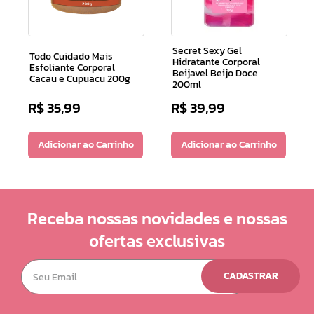
Secret Sexy Gel
Todo Cuidado Mais
Hidratante Corporal
Esfoliante Corporal
Beijavel Beijo Doce
Cacau e Cupuacu 200g
200ml
R$
35
,
99
R$
39
,
99
Adicionar ao Carrinho
Adicionar ao Carrinho
Receba nossas novidades e nossas
ofertas exclusivas
CADASTRAR