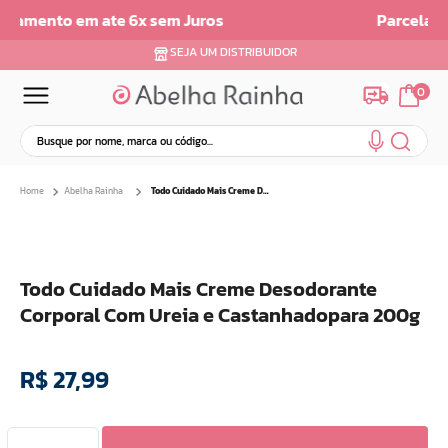
Parcelamento em até 6x sem juros
SEJA UM DISTRIBUIDOR
0
Busque por nome, marca ou código...
Termos mais buscados
Abelha Rainha
Todo Cuidado Mais Creme Desodorante Corporal Com Ureia e Castanhadopara 200g
1
º
dermopes
2
º
ar maquiagem
3
º
facial
Todo Cuidado Mais Creme Desodorante
4
º
bom medico
Corporal Com Ureia e Castanhadopara 200g
5
º
renovil
6
º
clareador
R$
27
,
99
7
º
batom
8
º
creme
9
º
hidratante