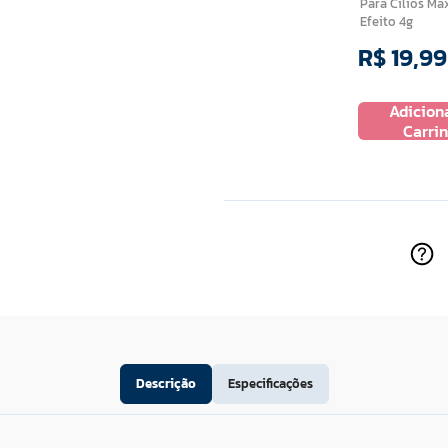
Para Cilios M
Efeito 4g
R$
19
,
99
Adicion
Carri
Descrição
Especificações