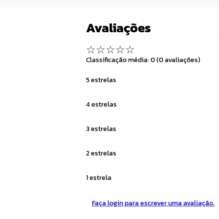
Avaliações
☆
☆
☆
☆
☆
Classificação média: 0
(0 avaliações)
5 estrelas
4 estrelas
3 estrelas
2 estrelas
1 estrela
Faça login para escrever uma avaliação.