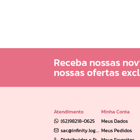
Receba nossas nov
nossas ofertas exc
Atendimento
Minha Conta
(62)98218-0625
Meus Dados
sac@infinity.log.br
Meus Pedidos
Distribuidor e Franqueado: (62) 98189-0213
Meus Favoritos