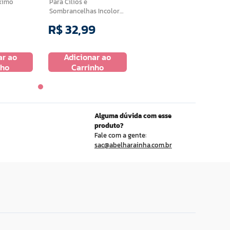
aximo
Para Cilios e
Sombrancelhas Incolor
8g
R$
32
,
99
ar ao
Adicionar ao
nho
Carrinho
Alguma dúvida com esse
produto?
Fale com a gente:
sac@abelharainha.com.br