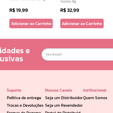
Incolor 8g
R$
19
,
99
R$
32
,
99
Adicionar ao Carrinho
Adicionar ao Carrinho
idades e
lusivas
Suporte
Nossos Canais
Institucional
Política de entrega
Seja um Distribuidor
Quem Somos
Trocas e Devoluções
Seja um Revendedor
Formas de Pagamento
Portal do Distribuidor