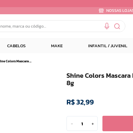
NOSSAS LOJA
e, marca ou código...
CABELOS
MAKE
INFANTIL / JUVENIL
Shine Colors Mascara Para Cilios e Sombrancelhas Incolor 8g
Shine Colors Mascara 
8g
R$
32
,
99
－
＋