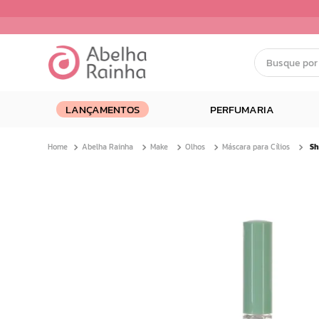
Busque por nom
Termos mais buscados
LANÇAMENTOS
PERFUMARIA
1
º
dermopes
2
º
ar maquiagem
Abelha Rainha
Make
Olhos
Máscara para Cílios
3
º
facial
4
º
renovil
5
º
bom medico
6
º
clareador
7
º
creme
8
º
camiseta
9
º
batom
10
º
doce infancia