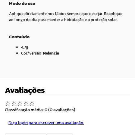
Modo de uso
Aplique diretamente nos lábios sempre que desejar. Reaplique
ao longo do dia para manter a hidratação e a proteção solar.
Conteúdo
4,7g
Cor/versão:
Melancia
Avaliações
☆
☆
☆
☆
☆
Classificação média: 0
(0 avaliações)
Faça login para escrever uma avaliação.