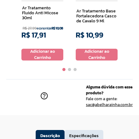
Cuti
Ar Tratamento
Ar Tratamento Base
Fluido Anti Micose
Fortalecedora Casco
30ml
de Cavalo 9 Ml
R$
27
,
99
economize
R$
10
,
08
R$
17
,
91
R$
10
,
99
R$
o
Adicionar ao
Adicionar ao
Carrinho
Carrinho
Alguma dúvida com esse
produto?
Fale com a gente:
sac@abelharainha.com.br
Descrição
Especificações