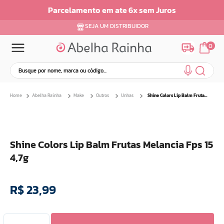
Parcelamento em ate 6x sem Juros
SEJA UM DISTRIBUIDOR
0
Busque por nome, marca ou código...
Termos mais buscados
Abelha Rainha
Make
Outros
Unhas
Shine Colors Lip Balm Frutas Melancia Fps 15 4,7g
1
º
dermopes
2
º
ar maquiagem
3
º
facial
Shine Colors Lip Balm Frutas Melancia Fps 15
4
º
bom medico
4,7g
5
º
renovil
6
º
clareador
R$
23
,
99
7
º
creme
8
º
batom
9
º
camiseta