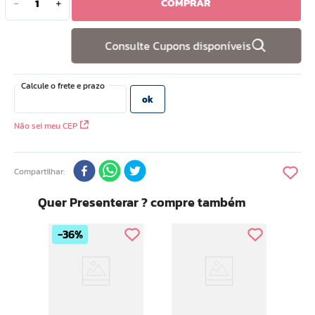
COMPRAR
－
＋
10
º
doce infancia
Consulte Cupons disponíveis
Não sei meu CEP
Compartilhar
Quer Presenterar ? compre também
36%
Ar 
x1
Rem