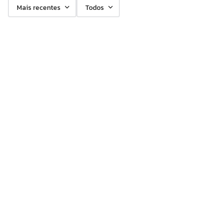
Mais recentes
Todos
Nenhuma avaliação
Quem comprou, comprou também
36%
Ar Tratamento Fluido
Ar Tratamento Base
Anti Micose 30ml
Fortalecedora Casco de
Cavalo 9 Ml
R$
27
,
99