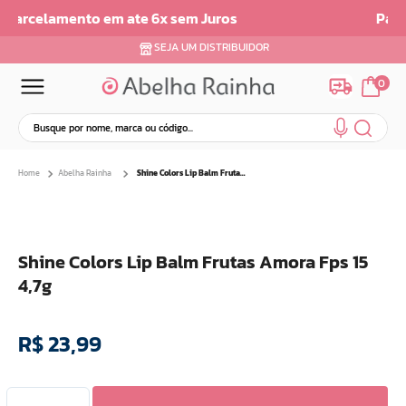
Parcelamento em até 6x sem juros
SEJA UM DISTRIBUIDOR
0
Busque por nome, marca ou código...
Termos mais buscados
Abelha Rainha
Shine Colors Lip Balm Frutas Amora Fps 15 4,7g
1
º
dermopes
2
º
ar maquiagem
3
º
facial
Shine Colors Lip Balm Frutas Amora Fps 15
4
º
bom medico
4,7g
5
º
renovil
6
º
clareador
R$
23
,
99
7
º
creme
8
º
batom
9
º
camiseta