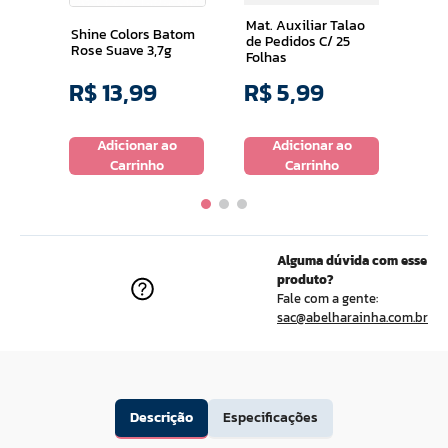
Mat. Auxiliar Talao
Shine Colors Batom
de Pedidos C/ 25
Rose Suave 3,7g
Folhas
R$
13
,
99
R$
5
,
99
R$
o
Adicionar ao
Adicionar ao
Carrinho
Carrinho
Alguma dúvida com esse
produto?
Fale com a gente:
sac@abelharainha.com.br
Descrição
Especificações