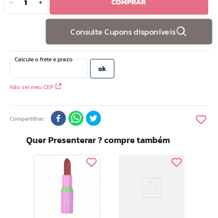
COMPRAR
－
＋
10
º
doce infancia
Consulte Cupons disponíveis
Não sei meu CEP
Compartilhar
Quer Presenterar ? compre também
Tal
Mul
3g
da 