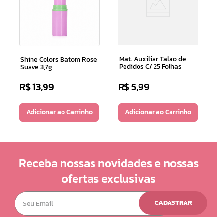
Mat. Auxiliar Talao de
Shine Colors Batom Rose
Pedidos C/ 25 Folhas
Suave 3,7g
R$
13
,
99
R$
5
,
99
Adicionar ao Carrinho
Adicionar ao Carrinho
Receba nossas novidades e nossas
ofertas exclusivas
CADASTRAR