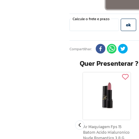
Compartilhar
Quer Presenterar 
Shine Colors Batom
o Rose
Shine Colors Camurca
Fps15 3,7 G
Ar Maquiagem Fps 15
Batom Acido Hialuronico
Nude Romantico 3,8 G