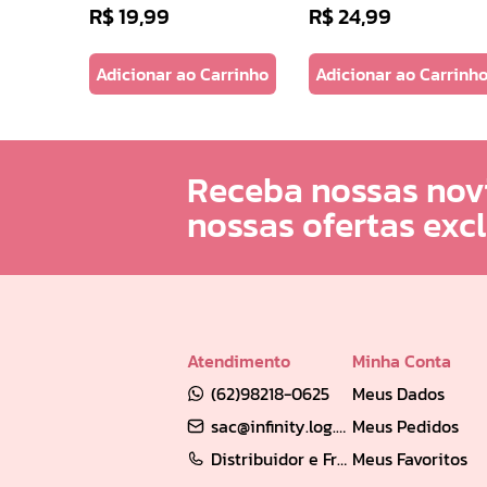
R$
19
,
99
R$
24
,
99
arrinho
Adicionar ao Carrinho
Adicionar ao Carrinh
Receba nossas nov
nossas ofertas exc
Atendimento
Minha Conta
(62)98218-0625
Meus Dados
sac@infinity.log.br
Meus Pedidos
Distribuidor e Franqueado: (62) 98189-0213
Meus Favoritos