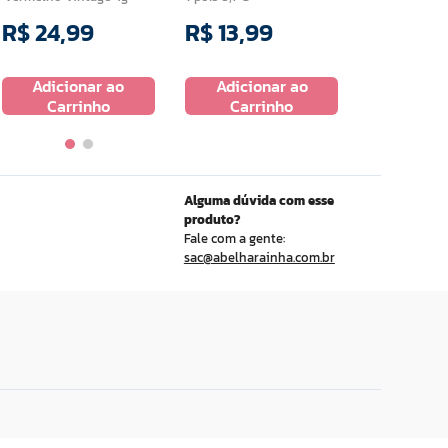
R$
24
,
99
R$
13
,
99
R$
24
,
9
Adicionar ao
Adicionar ao
Adicio
Carrinho
Carrinho
Carr
Alguma dúvida com esse
produto?
Fale com a gente:
sac@abelharainha.com.br