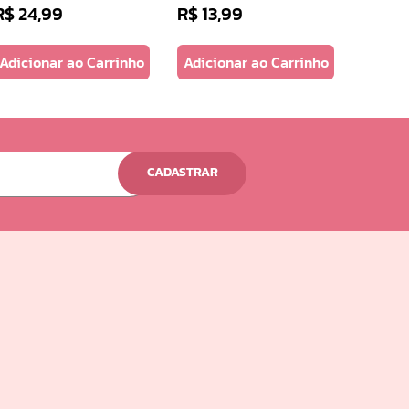
R$
24
,
99
R$
13
,
99
R$
11
,
Adicionar ao Carrinho
Adicionar ao Carrinho
Adicio
CADASTRAR