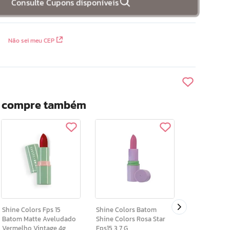
Consulte Cupons disponíveis
Não sei meu CEP
? compre também
Shine Colors Fps 1
Batom Matte
Shine Colors Fps 15
Shine Colors Batom
Batom Matte Aveludado
Shine Colors Rosa Star
Vermelho Vintage 4g
Fps15 3,7 G