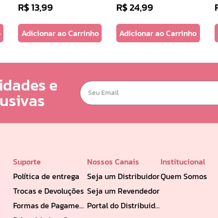
R$
13
,
99
R$
24
,
99
o
Adicionar ao Carrinho
Adicionar ao Carrinho
idades e
lusivas
Suporte
Nossos Canais
Institucional
Política de entrega
Seja um Distribuidor
Quem Somos
Trocas e Devoluções
Seja um Revendedor
Formas de Pagamento
Portal do Distribuidor