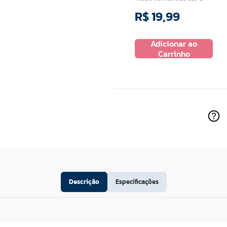
R$
19
,
99
R$
13
,
99
Adicionar ao
 ao
Adicionar ao
Carrinho
ho
Carrinho
Descrição
Especificações