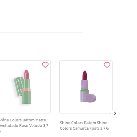
Shine Colors Bato
Sabor Uv
hine Colors Batom Matte
Shine Colors Batom Shine
Aveludado Rose Veludo 3,7
Colors Camurca Fps15 3,7 G
G