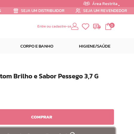
Área Restrita
S
SEJA UM DISTRIBUIDOR
SEJA UM REVENDEDOR
0
Entre ou cadastre-se
CORPO E BANHO
HIGIENE/SAÚDE
atom Brilho e Sabor Pessego 3,7 G
COMPRAR