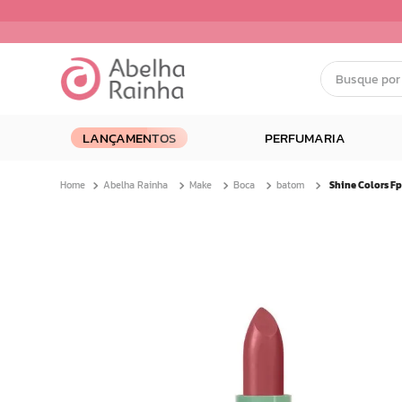
Busque por nom
Termos mais buscados
LANÇAMENTOS
PERFUMARIA
1
º
dermopes
2
º
ar maquiagem
Abelha Rainha
Make
Boca
batom
3
º
facial
4
º
bom medico
5
º
renovil
6
º
clareador
7
º
creme
8
º
batom
9
º
camiseta
10
º
doce infancia