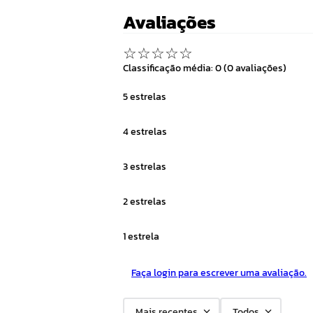
Avaliações
☆
☆
☆
☆
☆
Classificação média: 0
(0 avaliações)
5 estrelas
4 estrelas
3 estrelas
2 estrelas
1 estrela
Faça login para escrever uma avaliação.
Mais recentes
Todos