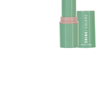
Shine Colors Fps 15
Shine Colors Batom
Batom Matte Aveludado
Matte Aveludad
Vinho Marsala 4g Fps
Veludo 3,7 G