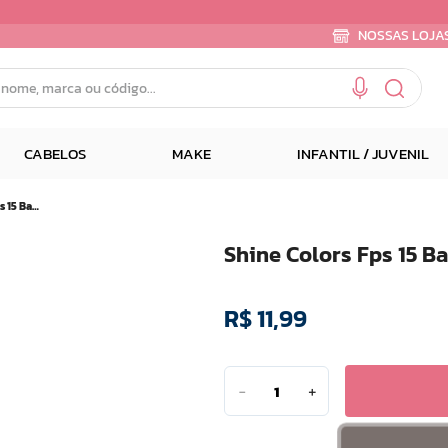
NOSSAS LOJA
e, marca ou código...
CABELOS
MAKE
INFANTIL / JUVENIL
Shine Colors Fps 15 Batom Brilho e Sabor Pessego 3,7 G
Shine Colors Fps 15 B
R$
11
,
99
－
＋