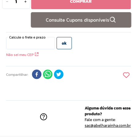
COMPRAR
－
＋
10
º
doce infancia
Consulte Cupons disponíveis
Não sei meu CEP
Compartilhar
Alguma dúvida com esse
produto?
Fale com a gente:
sac@abelharainha.com.br