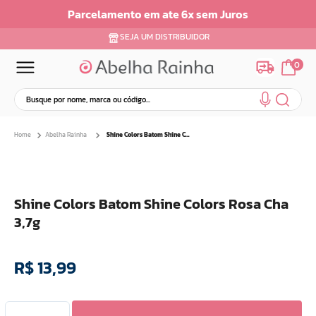
Parcelamento em ate 6x sem Juros
SEJA UM DISTRIBUIDOR
0
Busque por nome, marca ou código...
Termos mais buscados
Abelha Rainha
Shine Colors Batom Shine Colors Rosa Cha 3,7g
1
º
dermopes
2
º
ar maquiagem
3
º
facial
Shine Colors Batom Shine Colors Rosa Cha
4
º
bom medico
3,7g
5
º
renovil
6
º
clareador
R$
13
,
99
7
º
creme
8
º
batom
9
º
camiseta