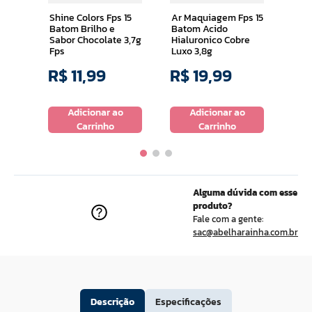
4g
Shine Colors Fps 15
Ar Maquiagem Fps 15
Batom Brilho e
Batom Acido
Sabor Chocolate 3,7g
Hialuronico Cobre
Fps
Luxo 3,8g
R$
11
,
99
R$
19
,
99
R$
o
Adicionar ao
Adicionar ao
Carrinho
Carrinho
Alguma dúvida com esse
produto?
Fale com a gente:
sac@abelharainha.com.br
Descrição
Especificações