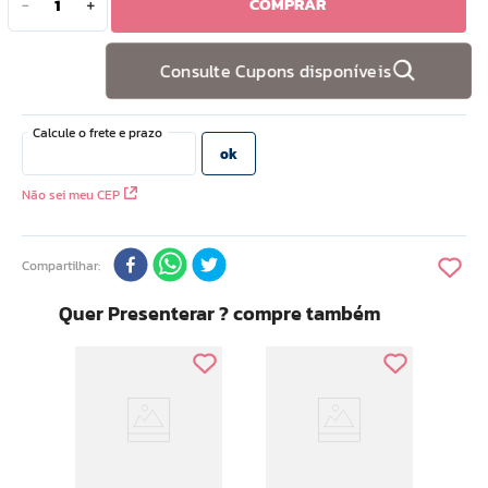
COMPRAR
－
＋
10
º
hidratante
Consulte Cupons disponíveis
Não sei meu CEP
Compartilhar
Quer Presenterar ? compre também
Ar 
Bat
o
1 Fp