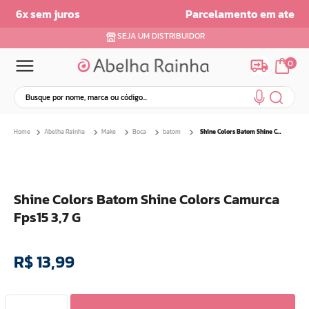
Parcelamento em ate 6x sem Juros
SEJA UM DISTRIBUIDOR
0
Busque por nome, marca ou código...
Termos mais buscados
Abelha Rainha
Make
Boca
batom
Shine Colors Batom Shine Colors Camurca Fps15 3,7 G
1
º
dermopes
2
º
ar maquiagem
3
º
facial
Shine Colors Batom Shine Colors Camurca
4
º
bom medico
Fps15 3,7 G
5
º
renovil
6
º
clareador
R$
13
,
99
7
º
creme
8
º
batom
9
º
camiseta