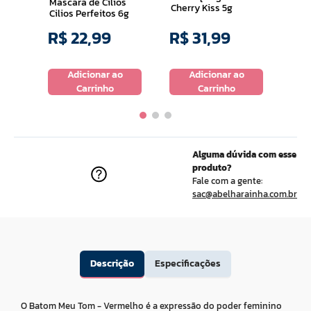
Mascara de Cilios
Cherry Kiss 5g
Cilios Perfeitos 6g
R$
22
,
99
R$
31
,
99
R$
o
Adicionar ao
Adicionar ao
Carrinho
Carrinho
Alguma dúvida com esse
produto?
Fale com a gente:
sac@abelharainha.com.br
Descrição
Especificações
O Batom Meu Tom - Vermelho é a expressão do poder feminino