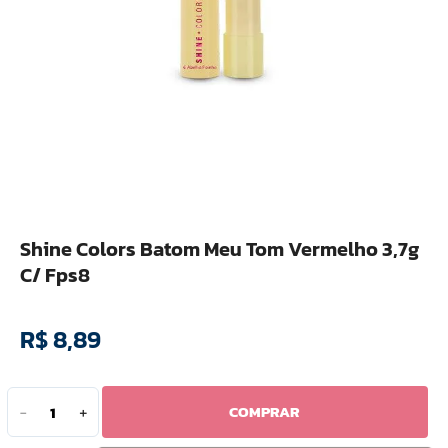
10
º
hidratante
Shine Colors Batom Meu Tom Vermelho 3,7g
C/ Fps8
R$
8
,
89
COMPRAR
－
＋