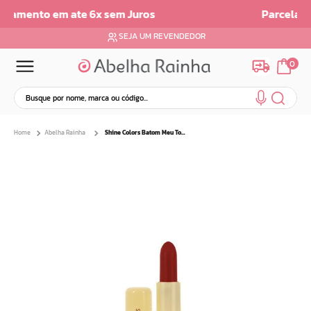
Parcelamento em até 6x sem juros
SEJA UM REVENDEDOR
0
Busque por nome, marca ou código...
Termos mais buscados
Abelha Rainha
Shine Colors Batom Meu Tom Vermelho 3,7g C/ Fps8
1
º
dermopes
2
º
ar maquiagem
3
º
facial
4
º
bom medico
5
º
renovil
6
º
clareador
7
º
creme
8
º
batom
9
º
camiseta