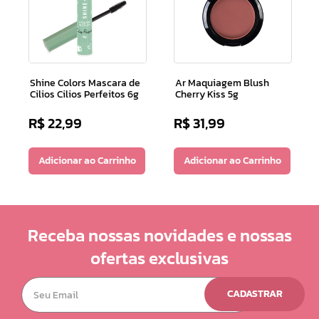
Shine Colors Mascara de
Ar Maquiagem Blush
Cilios Cilios Perfeitos 6g
Cherry Kiss 5g
R$
22
,
99
R$
31
,
99
Adicionar ao Carrinho
Adicionar ao Carrinho
Receba nossas novidades e nossas
ofertas exclusivas
CADASTRAR