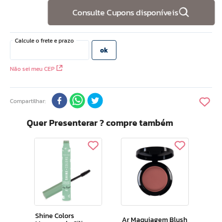
Consulte Cupons disponíveis
Não sei meu CEP
Compartilhar
Quer Presenterar ? compre também
Tod
avel
Esfo
0)
Cac
200
Shine Colors
Ar Maquiagem Blush