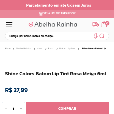
Parcelamento em ate 6x sem Juros
SEJA UM DISTRIBUIDOR
0
Busque por nome, marca ou código...
Termos mais buscados
Abelha Rainha
Make
Boca
Batom Liquido
Shine Colors Batom Lip Tint Rosa Meiga 6ml
1
º
dermopes
2
º
ar maquiagem
3
º
facial
Shine Colors Batom Lip Tint Rosa Meiga 6ml
4
º
bom medico
5
º
renovil
R$
27
,
99
6
º
clareador
7
º
creme
8
º
batom
COMPRAR
－
＋
9
º
hidratante