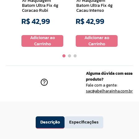
Ar Maquiagem
Ar Maquiagem
Ar 
iga
Batom Ultra Fix 4g
Batom Ultra Fix 4g
Bato
Coracao Rubi
Cacau Intenso
Vinh
R$
42
,
99
R$
42
,
99
R$
o
Adicionar ao
Adicionar ao
Carrinho
Carrinho
Alguma dúvida com esse
produto?
Fale com a gente:
sac@abelharainha.com.br
Descrição
Especificações