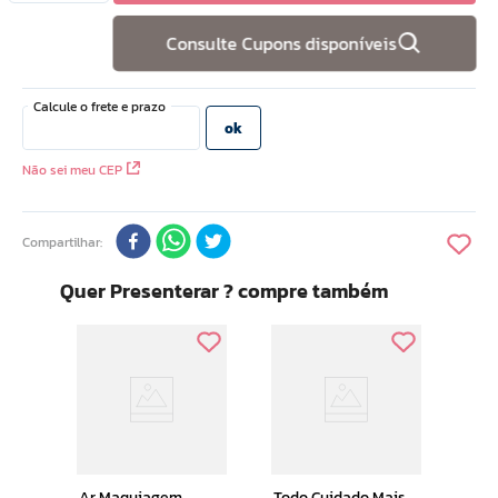
10
º
hidratante
Consulte Cupons disponíveis
Não sei meu CEP
Compartilhar
Quer Presenterar ? compre também
Ar Core
go
Glos
Ar Maquiagem
Todo Cuidado Mais