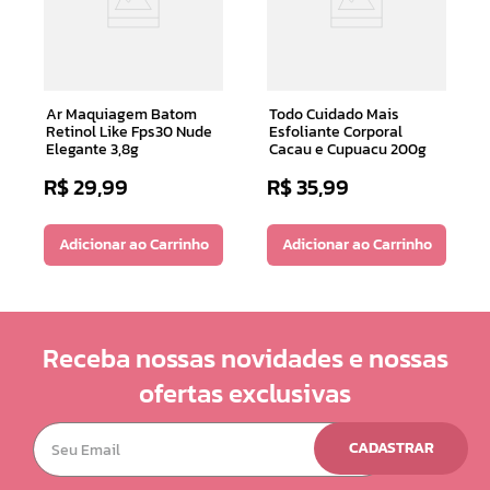
Ar Maquiagem Batom
Todo Cuidado Mais
Retinol Like Fps30 Nude
Esfoliante Corporal
Elegante 3,8g
Cacau e Cupuacu 200g
R$
29
,
99
R$
35
,
99
Adicionar ao Carrinho
Adicionar ao Carrinho
Receba nossas novidades e nossas
ofertas exclusivas
CADASTRAR