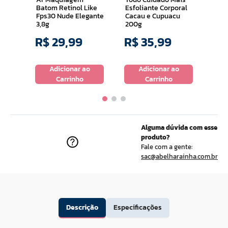
Batom Retinol Like
Esfoliante Corporal
Fps30 Nude Elegante
Cacau e Cupuacu
3,8g
200g
R$
29
,
99
R$
35
,
99
R$
o
Adicionar ao
Adicionar ao
Carrinho
Carrinho
Alguma dúvida com esse
produto?
Fale com a gente:
sac@abelharainha.com.br
Descrição
Especificações