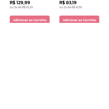
R$
129
,
99
R$
83
,
19
ou
3
x de
R$
43
,
33
ou
2
x de
R$
41
,
59
Adicionar ao Carrinho
Adicionar ao Carrinho
Receba nossas novidades e nossas
ofertas exclusivas
CADASTRAR
Atendimento
(62) 98218-0625
Minha Conta