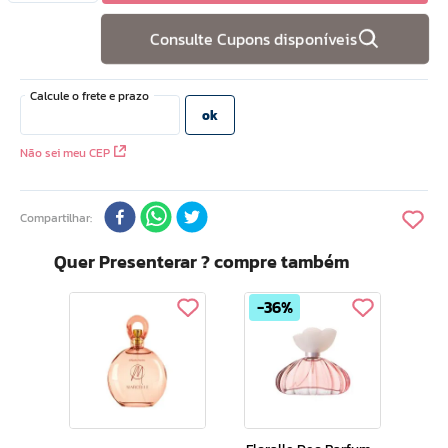
10
º
doce infancia
Consulte Cupons disponíveis
Não sei meu CEP
Compartilhar
Quer Presenterar ? compre também
36%
Volu
nte
Deo
ense
Fem
 Ml