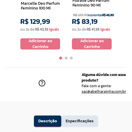
Floralle Deo Parfum
Marcelle Deo Parfum
Feminino 90 Ml
Feminino 100 Ml
R$
129
,
99
economize
R$
46
,
80
R$
129
,
99
R$
83
,
19
R$
ou
3
x de
R$
43
,
33
ou
2
x de
R$
41
,
59
ou
2
o
Adicionar ao
Adicionar ao
Carrinho
Carrinho
Alguma dúvida com esse
produto?
Fale com a gente:
sac@abelharainha.com.br
Descrição
Especificações