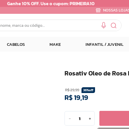
NOSSAS LOJA
e, marca ou código...
CABELOS
MAKE
INFANTIL / JUVENIL
Rosativ Oleo de Rosa 
R$
29
,
99
36%
off
R$
19
,
19
－
＋