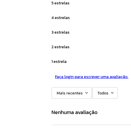
5 estrelas
4 estrelas
3 estrelas
2 estrelas
1 estrela
Faça login para escrever uma avaliação.
Mais recentes
Todos
Nenhuma avaliação