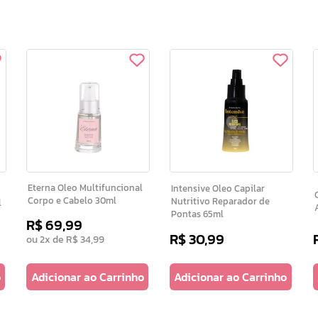
Eterna Oleo Multifuncional
Intensive Oleo Capilar
Ca
Corpo e Cabelo 30ml
Nutritivo Reparador de
l
Pontas 65ml
R$
69
,
99
R$
30
,
99
ou
2
x de
R$
34
,
99
o
Adicionar ao Carrinho
Adicionar ao Carrinho