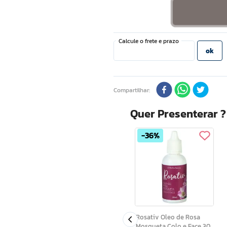
Compartilhar
Quer Presenterar 
36%
Capi Hair Oleo Capilar
Antiqueda 15 Ervas 60 Ml
Rosativ Oleo de Rosa
Mosqueta Colo e Face 30