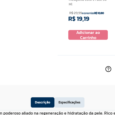
ador de
Ml
R$
29
,
99
economize
R$
10
,
80
R$
19
,
19
R$
14
,
99
 ao
Adicionar ao
Adicionar ao
ho
Carrinho
Carrinho
Descrição
Especificações
 poderoso aliado na regeneração e hidratação da pele. Rico e