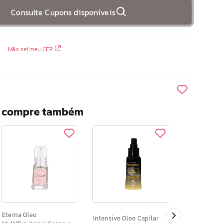
Consulte Cupons disponíveis
Não sei meu CEP
? compre também
Capi Hair Oleo Capilar
Antiqueda 15
Eterna Oleo
Intensive Oleo Capilar