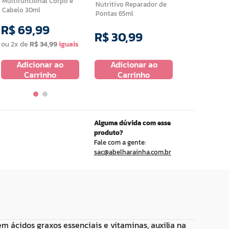
Multifuncional Corpo e
Nutritivo Reparador de
Cabelo 30ml
Pontas 65ml
R$
69
,
99
R$
30
,
99
R$
14
,
9
ou
2
x de
R$
34
,
99
Adicionar ao
Adicionar ao
Adicio
Carrinho
Carrinho
Carr
Alguma dúvida com esse
produto?
Fale com a gente:
sac@abelharainha.com.br
m ácidos graxos essenciais e vitaminas, auxilia na