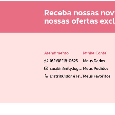
Receba nossas nov
nossas ofertas exc
Atendimento
Minha Conta
(62)98218-0625
Meus Dados
sac@infinity.log.br
Meus Pedidos
Distribuidor e Franqueado: (62) 98189-0213
Meus Favoritos