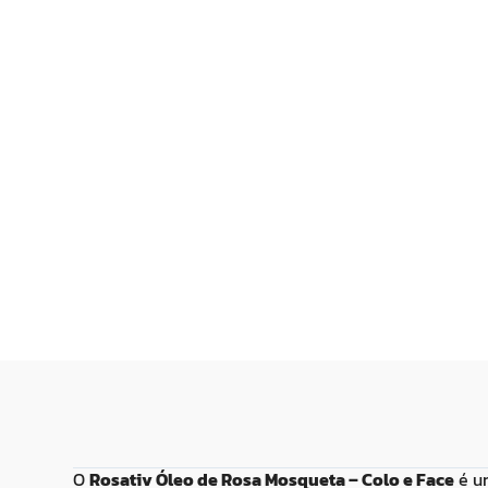
Multifuncional Corpo e
Nutritivo Repar
Cabelo 30ml
Pontas 65ml
R$
69
,
99
R$
30
,
99
ou
2
x de
R$
34
,
99
Adicionar ao
Adicionar
Carrinho
Carrin
O
Rosativ Óleo de Rosa Mosqueta – Colo e Face
é um