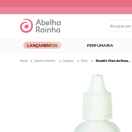
Busque por nom
Termos mais buscados
LANÇAMENTOS
PERFUMARIA
1
º
dermopes
2
º
ar maquiagem
Abelha Rainha
Cabelos
Óleo
Rosativ Oleo de Rosa Mosqueta Colo e Face 30 Ml
3
º
facial
4
º
bom medico
5
º
renovil
6
º
clareador
7
º
creme
8
º
batom
9
º
camiseta
10
º
doce infancia