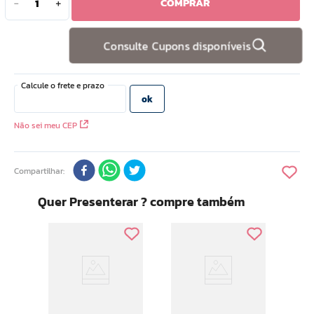
COMPRAR
－
＋
10
º
doce infancia
Consulte Cupons disponíveis
Não sei meu CEP
Compartilhar
Quer Presenterar ? compre também
ia
Ar Core
ay
Glos
l