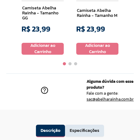
Camiseta Abelha
Camiseta Abelha
Rainha - Tamanho
Rainha - Tamanho M
GG
R$
23
,
99
R$
23
,
99
R$
o
Adicionar ao
Adicionar ao
Carrinho
Carrinho
Alguma dúvida com esse
produto?
Fale com a gente:
sac@abelharainha.com.br
Descrição
Especificações