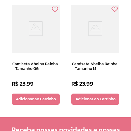
Camiseta Abelha Rainha
Camiseta Abelha Rainha
- Tamanho GG
- Tamanho M
R$
23
,
99
R$
23
,
99
Adicionar ao Carrinho
Adicionar ao Carrinho
Receba nossas novidades e nossas