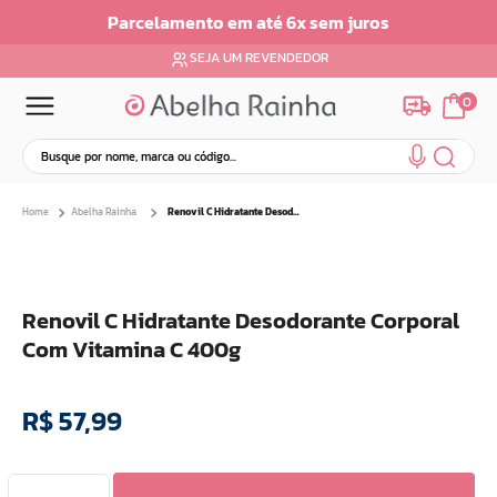
os
Parcelamento em ate 6x sem Juros
SEJA UM REVENDEDOR
0
Busque por nome, marca ou código...
Termos mais buscados
Abelha Rainha
Renovil C Hidratante Desodorante Corporal Com Vitamina C 400g
1
º
dermopes
2
º
ar maquiagem
3
º
facial
Renovil C Hidratante Desodorante Corporal
4
º
bom medico
Com Vitamina C 400g
5
º
renovil
6
º
clareador
R$
57
,
99
7
º
creme
8
º
batom
9
º
camiseta