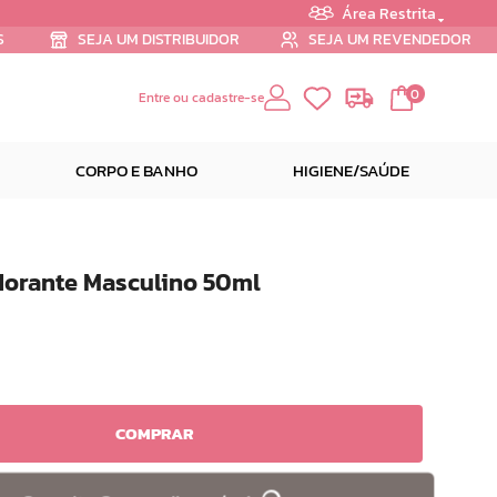
Área Restrita
S
SEJA UM DISTRIBUIDOR
SEJA UM REVENDEDOR
0
Entre ou cadastre-se
CORPO E BANHO
HIGIENE/SAÚDE
dorante Masculino 50ml
COMPRAR