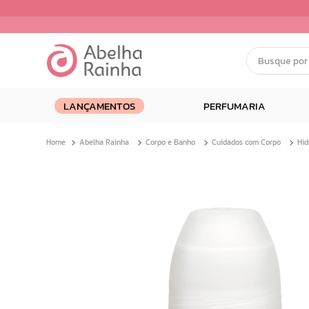
Busque por nom
Termos mais buscados
LANÇAMENTOS
PERFUMARIA
1
º
dermopes
2
º
ar maquiagem
Abelha Rainha
Corpo e Banho
Cuidados com Corpo
3
º
facial
4
º
bom medico
5
º
renovil
6
º
clareador
7
º
creme
8
º
batom
9
º
camiseta
10
º
doce infancia