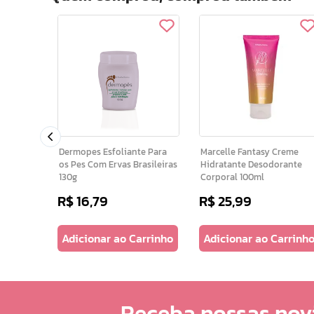
rante
vela
Dermopes Esfoliante Para
Marcelle Fantasy Creme
os Pes Com Ervas Brasileiras
Hidratante Desodorante
130g
Corporal 100ml
R$
16
,
79
R$
25
,
99
arrinho
Adicionar ao Carrinho
Adicionar ao Carrinh
Receba nossas nov