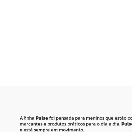
R$
34
,
99
R$
29
,
99
Adicionar ao
Adicionar
Carrinho
Carrin
A linha
Pulse
foi pensada para meninos que estão co
marcantes e produtos práticos para o dia a dia,
Puls
e está sempre em movimento.