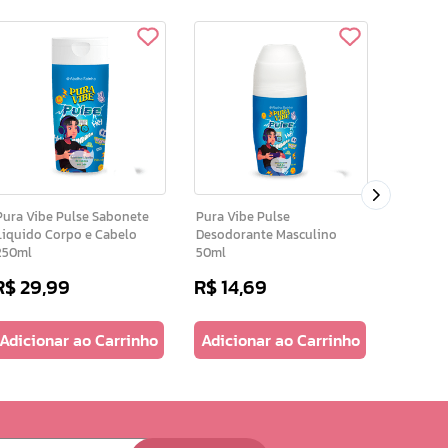
Pura Vibe Bl
Desodor
ura Vibe Pulse Sabonete
Pura Vibe Pulse
Liquido Corpo e Cabelo
Desodorante Masculino
250ml
50ml
R$
29
,
99
R$
14
,
69
R$
14
,
Adicionar ao Carrinho
Adicionar ao Carrinho
Adicio