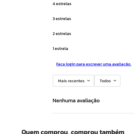
4 estrelas
3 estrelas
2 estrelas
1 estrela
Faça login para escrever uma avaliação.
Mais recentes
Todos
Nenhuma avaliação
Quem comprou, comprou também