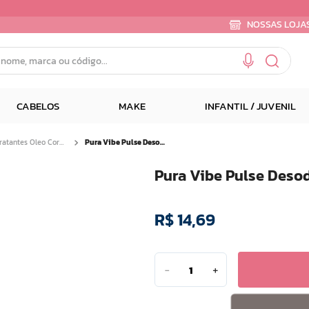
NOSSAS LOJA
e, marca ou código...
CABELOS
MAKE
INFANTIL / JUVENIL
Hidratantes Oleo Corporal
Pura Vibe Pulse Desodorante Masculino 50ml
Pura Vibe Pulse Deso
R$
14
,
69
－
＋