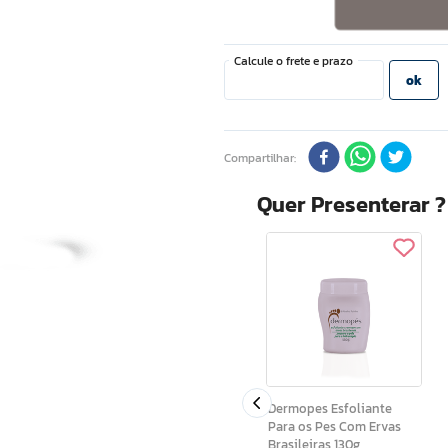
Compartilhar
Quer Presenterar 
Pura Vibe Pulse
do Corpo
Desodorante Masculino
50ml
Dermopes Esfoliante
Para os Pes Com Ervas
Brasileiras 130g