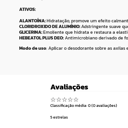
ATIVOS:
ALANTOÍNA:
Hidratação, promove um efeito calmante,
CLORIDROXIDO DE ALUMÍNIO:
Adstringente suave qu
GLICERINA:
Emoliente que hidrata e restaura a elast
HEBEATOL PLUS DEO:
Antimicrobiano derivado de fo
Modo de uso
: Aplicar o desodorante sobre as axila
Avaliações
☆
☆
☆
☆
☆
Classificação média: 0
(0 avaliações)
5 estrelas