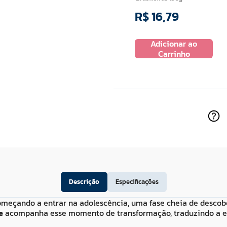
R$
16
,
79
R$
14
,
69
Adicionar ao
 ao
Adicionar ao
Carrinho
ho
Carrinho
Descrição
Especificações
meçando a entrar na adolescência, uma fase cheia de descober
e
acompanha esse momento de transformação, traduzindo a en