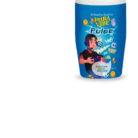
Irresistivel Creme
Pura Vibe Pulse
Hidratante Acetinado
Sabonete Liqui
Desodorante Corporal
e Cabelo 250ml
200g