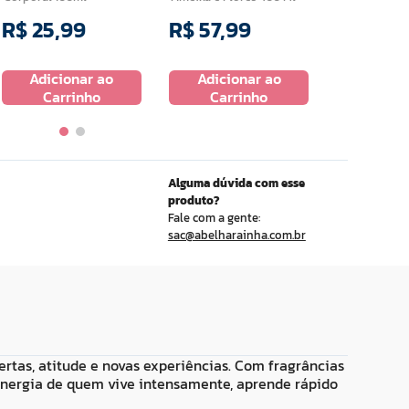
R$
25
,
99
R$
57
,
99
R$
34
,
9
Adicionar ao
Adicionar ao
Adicio
Carrinho
Carrinho
Carr
Alguma dúvida com esse
produto?
Fale com a gente:
sac@abelharainha.com.br
tas, atitude e novas experiências. Com fragrâncias
ergia de quem vive intensamente, aprende rápido