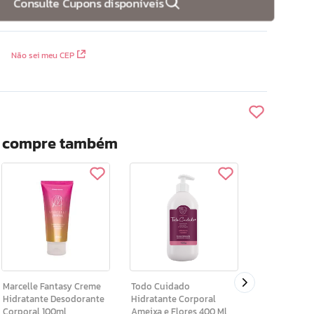
Consulte Cupons disponíveis
Não sei meu CEP
? compre também
Irresistivel Creme
Hidratante A
Desodorante
200g
Marcelle Fantasy Creme
Todo Cuidado
Hidratante Desodorante
Hidratante Corporal
Corporal 100ml
Ameixa e Flores 400 Ml