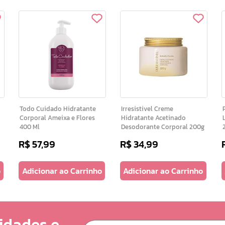
Todo Cuidado Hidratante
Irresistivel Creme
P
Corporal Ameixa e Flores
Hidratante Acetinado
400 Ml
Desodorante Corporal 200g
R$
57
,
99
R$
34
,
99
o
Adicionar ao Carrinho
Adicionar ao Carrinho
idades e