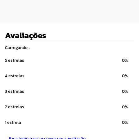
Avaliações
Carregando…
5 estrelas
0%
4 estrelas
0%
3 estrelas
0%
2 estrelas
0%
1 estrela
0%
Faça login para escrever uma avaliação.