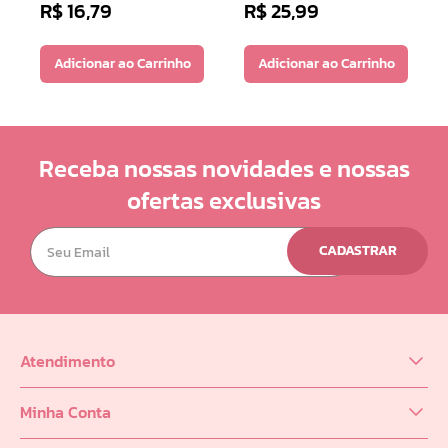
R$
16
,
79
R$
25
,
99
Adicionar ao Carrinho
Adicionar ao Carrinho
Receba nossas novidades e nossas
ofertas exclusivas
CADASTRAR
Atendimento
(62) 98218-0625
Minha Conta
sac@infinity.log.br