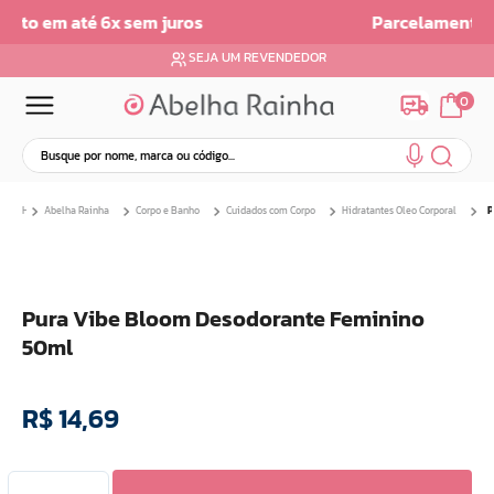
Parcelamento em ate 6x sem Juros
SEJA UM REVENDEDOR
0
Busque por nome, marca ou código...
Termos mais buscados
Abelha Rainha
Corpo e Banho
Cuidados com Corpo
Hidratantes Oleo Corporal
P
1
º
dermopes
2
º
ar maquiagem
3
º
facial
Pura Vibe Bloom Desodorante Feminino
4
º
bom medico
50ml
5
º
renovil
6
º
clareador
R$
14
,
69
7
º
creme
8
º
batom
9
º
camiseta