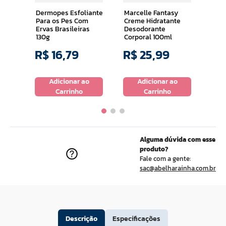
Ml
Dermopes Esfoliante
Marcelle Fantasy
Para os Pes Com
Creme Hidratante
Ervas Brasileiras
Desodorante
130g
Corporal 100ml
R$
16
,
79
R$
25
,
99
R$
o
Adicionar ao
Adicionar ao
Carrinho
Carrinho
Alguma dúvida com esse
produto?
Fale com a gente:
sac@abelharainha.com.br
Descrição
Especificações