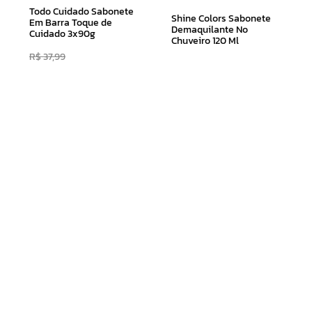
Todo Cuidado Sabonete
Shine Colors Sabonete
Em Barra Toque de
Demaquilante No
Cuidado 3x90g
Chuveiro 120 Ml
R$
37
,
99
R$
24
,
31
R$
14
,
99
Adicionar ao Carrinho
Adicionar ao Carrinho
Receba nossas novidades e nossas
ofertas exclusivas
CADASTRAR