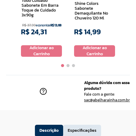
Todo Cuidado
Shine Colors
Sabonete Em Barra
Sabonete
Toque de Cuidado
Demaquilante No
3x90g
Chuveiro 120 Ml
R$
37
,
99
economize
R$
13
,
68
R$
24
,
31
R$
14
,
99
R$
o
Adicionar ao
Adicionar ao
Carrinho
Carrinho
Alguma dúvida com esse
produto?
Fale com a gente:
sac@abelharainha.com.br
Descrição
Especificações