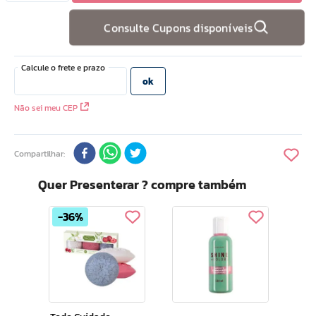
10
º
hidratante
Consulte Cupons disponíveis
Não sei meu CEP
Compartilhar
Quer Presenterar ? compre também
36%
Narcizo 
nte
Em 
2x1