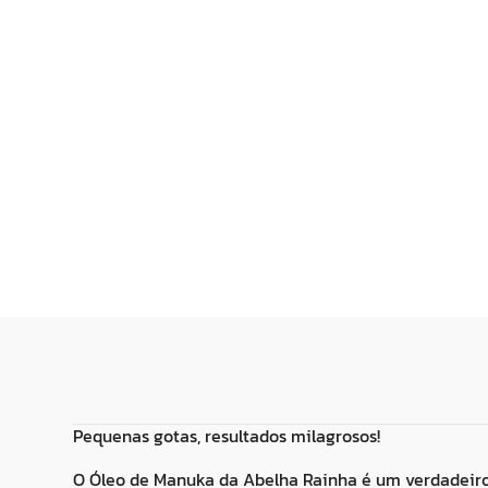
R$
14
,
99
R$
14
,
99
Adicionar ao
Adicionar
Carrinho
Carrin
Pequenas gotas, resultados milagrosos!
O Óleo de Manuka da Abelha Rainha é um verdadeiro