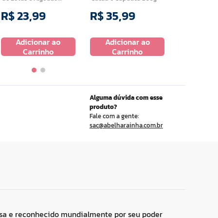
3x70g
R$
23
,
99
R$
35
,
99
R$
14
,
9
Adicionar ao
Adicionar ao
Adicio
Carrinho
Carrinho
Carr
Alguma dúvida com esse
produto?
Fale com a gente:
sac@abelharainha.com.br
esa e reconhecido mundialmente por seu poder