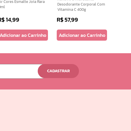
 Cores Esmalte Joia Rara
Desodorante Corporal Com
9ml
Vitamina C 400g
R$
14
,
99
R$
57
,
99
R$
34
,
Adicionar ao Carrinho
Adicionar ao Carrinho
Adicio
CADASTRAR