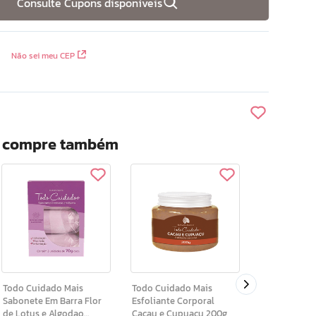
Consulte Cupons disponíveis
Não sei meu CEP
? compre também
Ar Cores Esmalte Gloss
Cereja 9ml
Todo Cuidado Mais
Todo Cuidado Mais
Sabonete Em Barra Flor
Esfoliante Corporal
de Lotus e Algodao
Cacau e Cupuacu 200g