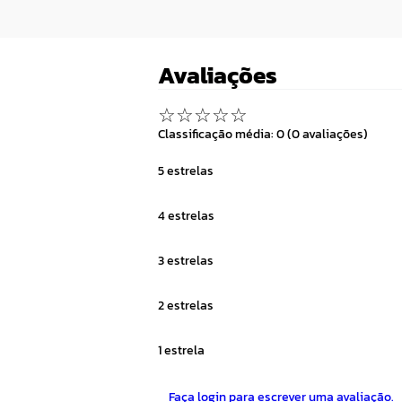
Avaliações
☆
☆
☆
☆
☆
Classificação média: 0
(0 avaliações)
5 estrelas
4 estrelas
3 estrelas
2 estrelas
1 estrela
Faça login para escrever uma avaliação.