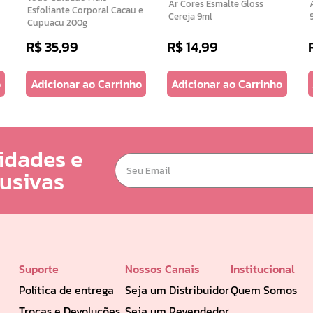
Ar Cores Esmalte Gloss
Ar
Esfoliante Corporal Cacau e
Cereja 9ml
Cupuacu 200g
R$
35
,
99
R$
14
,
99
o
Adicionar ao Carrinho
Adicionar ao Carrinho
idades e
lusivas
Suporte
Nossos Canais
Institucional
Política de entrega
Seja um Distribuidor
Quem Somos
Trocas e Devoluções
Seja um Revendedor