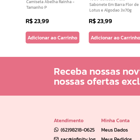
Camiseta Abelha Rainha -
Sabonete Em Barra Flor de
Tamanho P
Lotus e Algodao 3x70g
R$
23
,
99
R$
23
,
99
arrinho
Adicionar ao Carrinho
Adicionar ao Carrinh
Receba nossas nov
nossas ofertas exc
Atendimento
Minha Conta
(62)98218-0625
Meus Dados
sac@infinity.log.br
Meus Pedidos