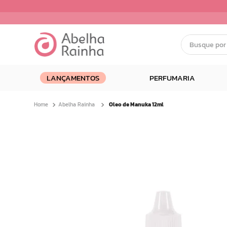
Busque por nom
Termos mais buscados
LANÇAMENTOS
PERFUMARIA
1
º
dermopes
2
º
ar maquiagem
Abelha Rainha
Oleo de Manuka 12ml
3
º
facial
4
º
bom medico
5
º
renovil
6
º
clareador
7
º
creme
8
º
batom
9
º
camiseta
10
º
hidratante