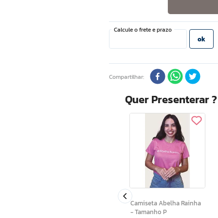
Compartilhar
Quer Presenterar 
Renovil C Hidratante
Desodorante Corporal
Com Vitamina C 400g
Camiseta Abelha Rainha
- Tamanho P