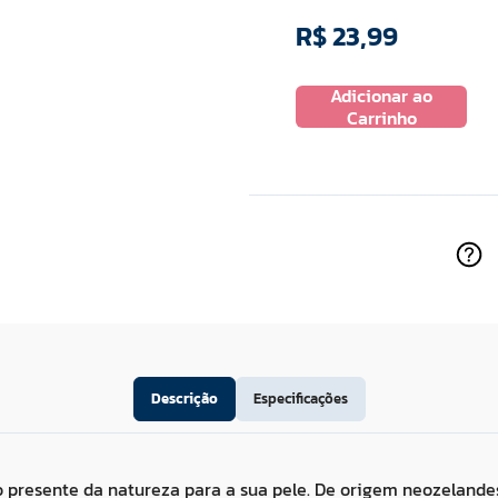
R$
23
,
99
R$
57
,
99
Adicionar ao
 ao
Adicionar ao
Carrinho
ho
Carrinho
Descrição
Especificações
 presente da natureza para a sua pele. De origem neozeland