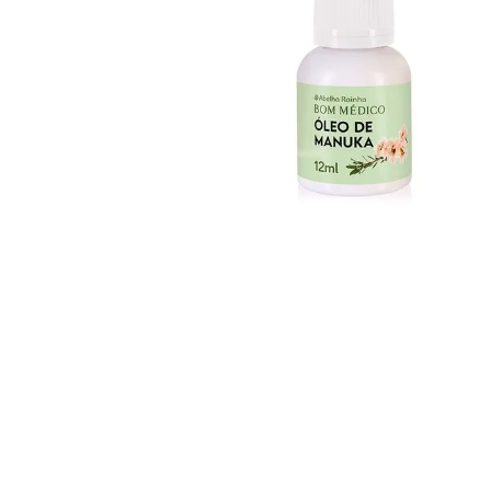
Ar Cores Esmalte Gloss
Ar Cores Esmalte Joia
Cereja 9ml
Rara 9ml