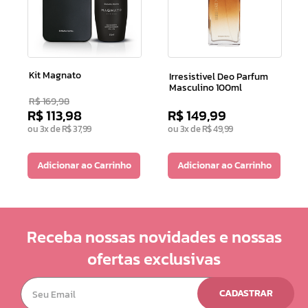
Kit Magnato
Irresistivel Deo Parfum
Masculino 100ml
R$
169
,
98
R$
113
,
98
R$
149
,
99
ou
3
x de
R$
37
,
99
ou
3
x de
R$
49
,
99
Adicionar ao Carrinho
Adicionar ao Carrinho
Receba nossas novidades e nossas
ofertas exclusivas
CADASTRAR