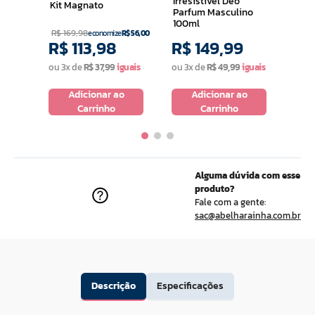
Irresistivel Deo
Kit Magnato
Parfum Masculino
100ml
R$
169
,
98
economize
R$
56
,
00
R$
113
,
98
R$
149
,
99
R$
ou
3
x de
R$
37
,
99
ou
3
x de
R$
49
,
99
o
Adicionar ao
Adicionar ao
Carrinho
Carrinho
Alguma dúvida com esse
produto?
Fale com a gente:
sac@abelharainha.com.br
Descrição
Especificações