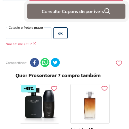
10
º
doce infancia
Consulte Cupons disponíveis
Não sei meu CEP
Compartilhar
Quer Presenterar ? compre também
33%
Mad
Lux
Par
50m