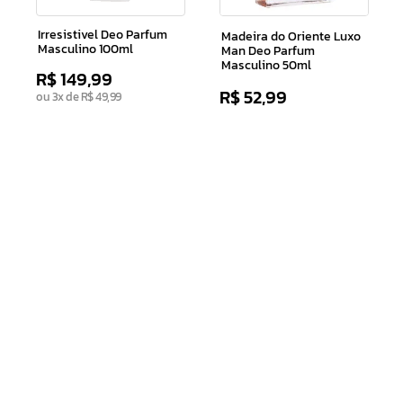
Irresistivel Deo Parfum
Madeira do Oriente Luxo
Masculino 100ml
Man Deo Parfum
Masculino 50ml
R$
149
,
99
R$
52
,
99
ou
3
x de
R$
49
,
99
Adicionar ao Carrinho
Adicionar ao Carrinho
Receba nossas novidades e nossas
ofertas exclusivas
CADASTRAR