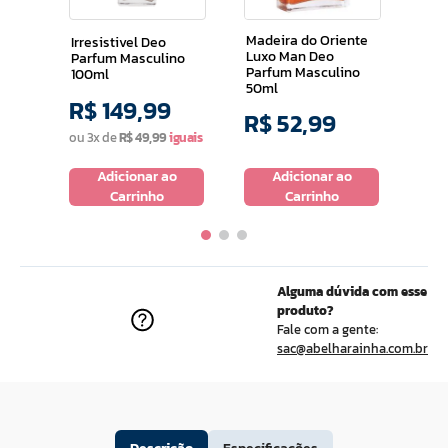
50 
Madeira do Oriente
Irresistivel Deo
Luxo Man Deo
Parfum Masculino
Parfum Masculino
100ml
50ml
R$
149
,
99
R$
R$
52
,
99
ou
3
x de
R$
49
,
99
ou
2
o
Adicionar ao
Adicionar ao
Carrinho
Carrinho
Alguma dúvida com esse
produto?
Fale com a gente:
sac@abelharainha.com.br