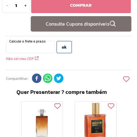
COMPRAR
－
＋
10
º
hidratante
Consulte Cupons disponíveis
Não sei meu CEP
Compartilhar
Quer Presenterar ? compre também
Mad
Femme Deo