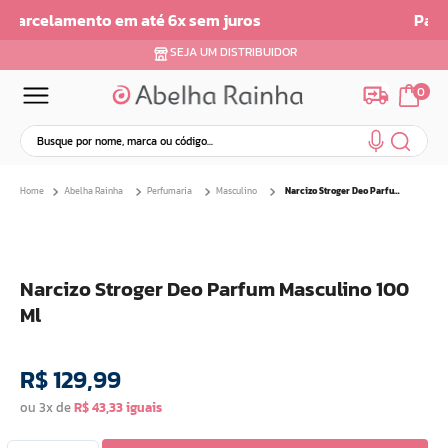
Parcelamento em ate 6x sem Juros
SEJA UM DISTRIBUIDOR
0
Busque por nome, marca ou código...
Termos mais buscados
Abelha Rainha
Perfumaria
Masculino
Narcizo Stroger Deo Parfum Masculino 100 Ml
1
º
dermopes
2
º
ar maquiagem
3
º
facial
Narcizo Stroger Deo Parfum Masculino 100
4
º
bom medico
Ml
5
º
renovil
6
º
clareador
R$
129
,
99
7
º
creme
ou
3
x de
R$
43
,
33
8
º
batom
9
º
camiseta