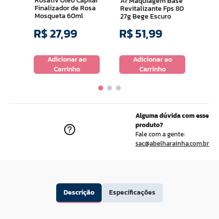
Rosativ Oleo Capilar
Ar Maquiagem Base
Finalizador de Rosa
Revitalizante Fps 80
Mosqueta 60ml
27g Bege Escuro
R$
27
,
99
R$
51
,
99
R$
o
Adicionar ao
Adicionar ao
Carrinho
Carrinho
Alguma dúvida com esse
produto?
Fale com a gente:
sac@abelharainha.com.br
Descrição
Especificações