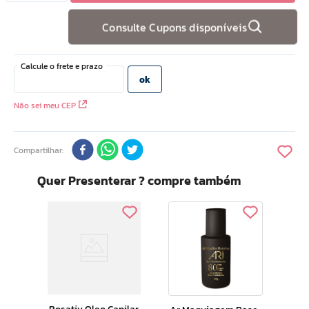
10
º
doce infancia
Consulte Cupons disponíveis
Não sei meu CEP
Compartilhar
Quer Presenterar ? compre também
o
Ar Core
dade
Pod
0g