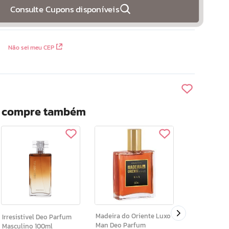
Consulte Cupons disponíveis
Não sei meu CEP
? compre também
Madeira do O
Absoluto Deo Colonia
Masculina 50
Madeira do Oriente Luxo
Irresistivel Deo Parfum
Man Deo Parfum
Masculino 100ml