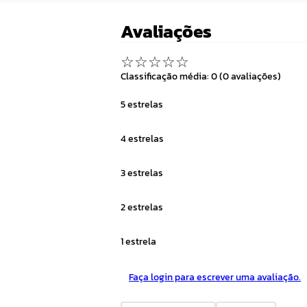
Avaliações
☆
☆
☆
☆
☆
Classificação média: 0
(0 avaliações)
5 estrelas
4 estrelas
3 estrelas
2 estrelas
1 estrela
Faça login para escrever uma avaliação.