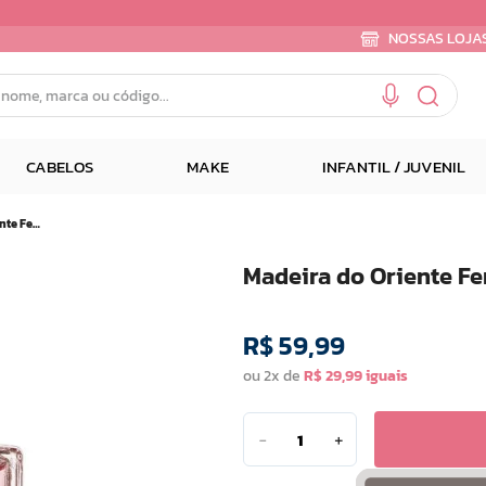
NOSSAS LOJA
e, marca ou código...
CABELOS
MAKE
INFANTIL / JUVENIL
Madeira do Oriente Femme Deo Colonia 50 Ml
Madeira do Oriente F
R$
59
,
99
ou
2
x de
R$
29
,
99
－
＋