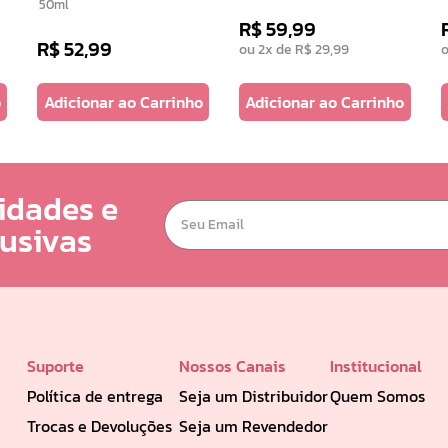
50ml
R$
59
,
99
R$
52
,
99
ou
2
x de
R$
29
,
99
o
Adicionar ao Carrinho
Adicionar ao Carrinho
idades e
lusivas
Suporte
Nossos Canais
Institucional
Política de entrega
Seja um Distribuidor
Quem Somos
Trocas e Devoluções
Seja um Revendedor