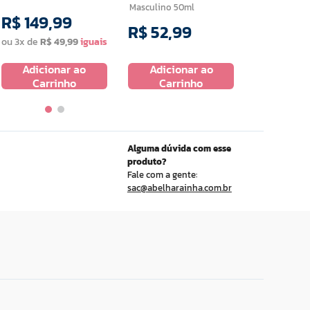
Masculino 50ml
R$
149
,
99
R$
59
,
R$
52
,
99
ou
3
x de
R$
49
,
99
ou
2
x de
R$
Adicionar ao
Adicionar ao
Adicio
Carrinho
Carrinho
Carr
Alguma dúvida com esse
produto?
Fale com a gente:
sac@abelharainha.com.br