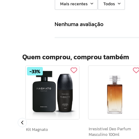
Mais recentes
Todos
Nenhuma avaliação
Quem comprou, comprou também
33%
 Gold
ina 50
Irresistivel Deo Parfum
Kit Magnato
Masculino 100ml