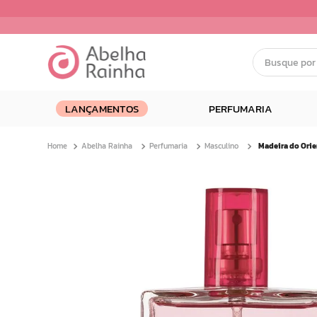
Busque por nom
Termos mais buscados
LANÇAMENTOS
PERFUMARIA
1
º
dermopes
2
º
ar maquiagem
Abelha Rainha
Perfumaria
Masculino
3
º
facial
4
º
bom medico
5
º
renovil
6
º
clareador
7
º
creme
8
º
batom
9
º
camiseta
10
º
doce infancia