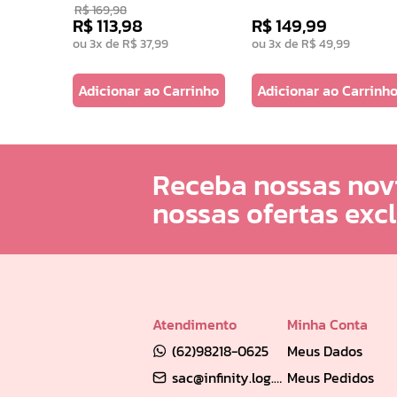
R$
169
,
98
R$
113
,
98
R$
149
,
99
ou
3
x de
R$
37
,
99
ou
3
x de
R$
49
,
99
arrinho
Adicionar ao Carrinho
Adicionar ao Carrinh
Receba nossas nov
nossas ofertas exc
Atendimento
Minha Conta
(62)98218-0625
Meus Dados
sac@infinity.log.br
Meus Pedidos