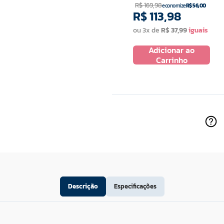
R$
169
,
98
R$
159
,
98
economize
R$
56
,
00
economize
R$
41
,
00
R$
113
,
98
R$
118
,
98
ou
3
x de
R$
37
,
99
99
ou
3
x de
R$
39
,
66
Adicionar ao
 ao
Adicionar ao
Carrinho
ho
Carrinho
Descrição
Especificações