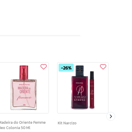
26%
32%
Kit Esse
Madeira do Oriente Femme
Kit Narcizo
Deo Colonia 50 Ml