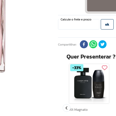
Compartilhar
Quer Presenterar 
26%
33%
nte
Kit Narcizo
Kit Magnato