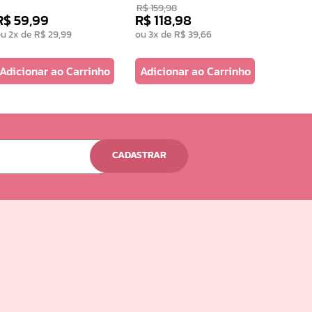
R$
159
,
98
R$
234
,
R$
59
,
99
R$
118
,
98
R$
15
ou
2
x de
R$
29
,
99
ou
3
x de
R$
39
,
66
ou
3
x d
Adicionar ao Carrinho
Adicionar ao Carrinho
Adicio
CADASTRAR