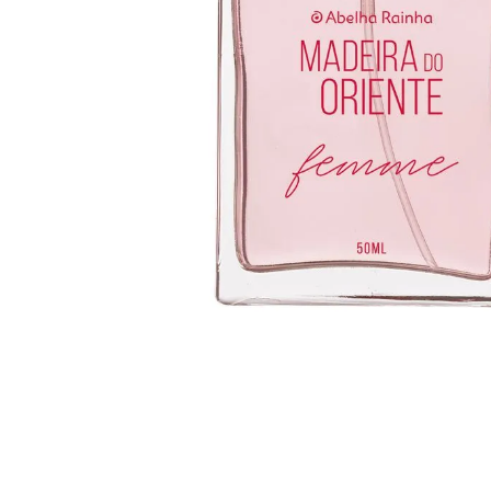
Madeira do Oriente
Madeira do Orie
Absoluto Deo Colonia
Femme Deo Colonia 50
Masculina 50 Ml
Ml