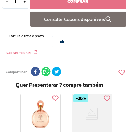
COMPRAR
－
＋
10
º
doce infancia
Consulte Cupons disponíveis
Não sei meu CEP
Compartilhar
Quer Presenterar ? compre também
36%
nte
Volu
o
Deo
o
Fem