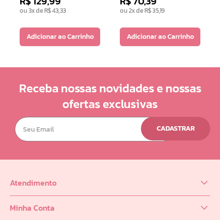
R$
129
,
99
R$
70
,
39
ou
3
x de
R$
43
,
33
ou
2
x de
R$
35
,
19
Adicionar ao Carrinho
Adicionar ao Carrinho
Receba nossas novidades e nossas
ofertas exclusivas
CADASTRAR
Atendimento
(62) 98218-0625
Minha Conta
sac@infinity.log.br