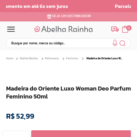
Parcelamento em ate 6x sem Juros
SEJA UM DISTRIBUIDOR
0
Busque por nome, marca ou código...
Termos mais buscados
Abelha Rainha
Perfumaria
Feminino
Madeira do Oriente Luxo Woman Deo Parfum Feminino 50ml
1
º
dermopes
2
º
ar maquiagem
3
º
facial
Madeira do Oriente Luxo Woman Deo Parfum
4
º
bom medico
Feminino 50ml
5
º
renovil
6
º
clareador
R$
52
,
99
7
º
creme
8
º
batom
9
º
camiseta