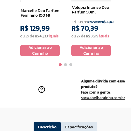
Volupia Intense Deo
Marcelle Deo Parfum
Parfum 50ml
Feminino 100 Ml
R$
109
,
99
economize
R$
39
,
60
R$
129
,
99
R$
70
,
39
R$
ou
3
x de
R$
43
,
33
ou
2
x de
R$
35
,
19
ou
2
o
Adicionar ao
Adicionar ao
Carrinho
Carrinho
Alguma dúvida com esse
produto?
Fale com a gente:
sac@abelharainha.com.br
Descrição
Especificações