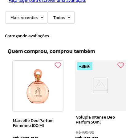
Faça login para escrever uma avaliação.
Mais recentes
Todos
Carregando avaliações…
Quem comprou, comprou também
36%
Volupia Intense Deo
Marcelle Deo Parfum
Parfum 50ml
Feminino 100 Ml
R$
109
,
99