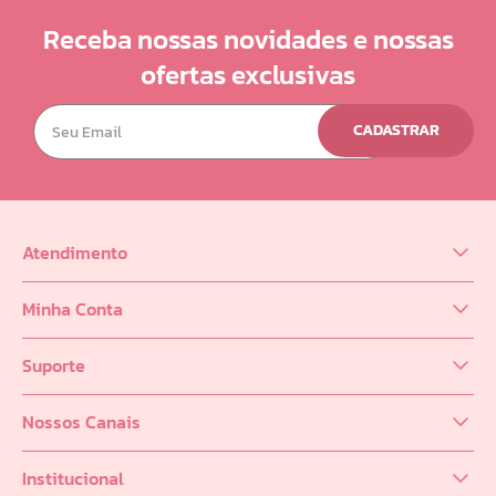
Receba nossas novidades e nossas
ofertas exclusivas
CADASTRAR
Atendimento
(62) 98218-0625
Minha Conta
sac@infinity.log.br
Meus Dados
Distribuidor (62) 9 8189-0223
Suporte
Meus Pedidos
Política de entrega
Meus Favoritos
Nossos Canais
Trocas e Devoluções
Seja um Distribuidor
Formas de Pagamento
Institucional