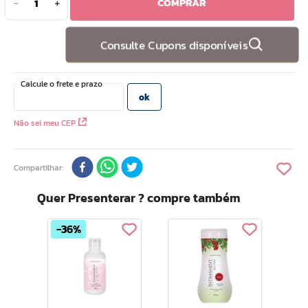
COMPRAR
－
＋
10
º
hidratante
Consulte Cupons disponíveis
Não sei meu CEP
Compartilhar
Quer Presenterar ? compre também
36%
her
Int
de
Cre