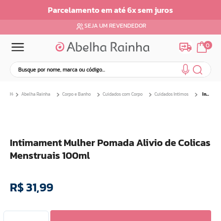
ento em até 6x sem juros
Parcelamento 
SEJA UM REVENDEDOR
0
Busque por nome, marca ou código...
Termos mais buscados
Abelha Rainha
Corpo e Banho
Cuidados com Corpo
Cuidados Intimos
Intimament Mulher Pomada Alivio de Colicas Menstruais 100ml
1
º
dermopes
2
º
ar maquiagem
3
º
facial
Intimament Mulher Pomada Alivio de Colicas
4
º
bom medico
Menstruais 100ml
5
º
renovil
6
º
clareador
R$
31
,
99
7
º
creme
8
º
batom
9
º
camiseta