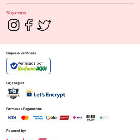
Seja um Revendedor
Privacidade e Segurança
Quem Somos
Portal do Distribuidor
Siga-nos
Empresa Verificada
Verificada por
Loja segura
Formas de Pagamento:
Powered by: