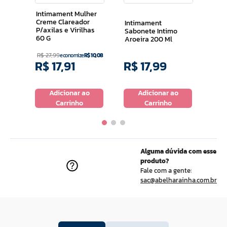
ais
Corp
Intimament Mulher
Creme Clareador
Intimament
P/axilas e Virilhas
Sabonete Intimo
60 G
Aroeira 200 Ml
R$
27
,
99
economize
R$
10
,
08
R$
17
,
91
R$
17
,
99
R$
o
Adicionar ao
Adicionar ao
Carrinho
Carrinho
Alguma dúvida com esse
produto?
Fale com a gente:
sac@abelharainha.com.br