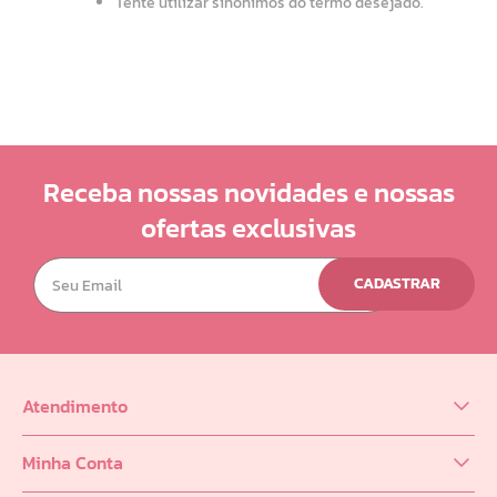
Tente utilizar sinônimos do termo desejado.
10
º
doce infancia
Receba nossas novidades e nossas
ofertas exclusivas
CADASTRAR
Atendimento
(62) 98218-0625
Minha Conta
sac@infinity.log.br