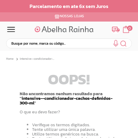
Parcelamento em ate 6x sem Juros
NOSSAS LOJAS
0
Busque por nome, marca ou código...
Termos mais buscados
intensive--condicionador-cachos-definidos-300-ml
1
º
dermopes
OOPS!
2
º
ar maquiagem
3
º
facial
4
º
bom medico
Não encontramos nenhum resultado para
"
intensive--condicionador-cachos-definidos-
5
º
renovil
300-ml
"
6
º
clareador
O que eu devo fazer?
7
º
creme
Verifique os termos digitados.
8
º
batom
Tente utilizar uma única palavra.
Utilize termos genéricos na busca.
9
º
camiseta