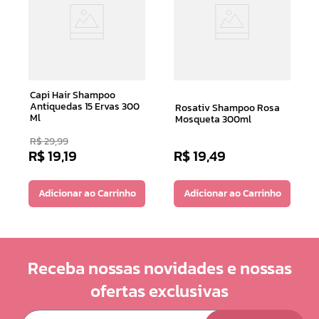
Capi Hair Shampoo
Antiquedas 15 Ervas 300
Rosativ Shampoo Rosa
Ml
Mosqueta 300ml
R$
29
,
99
R$
19
,
19
R$
19
,
49
Adicionar ao Carrinho
Adicionar ao Carrinho
Receba nossas novidades e nossas
ofertas exclusivas