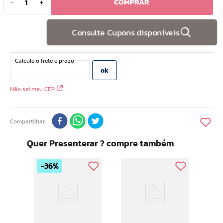
COMPRAR
－
＋
10
º
doce infancia
Consulte Cupons disponíveis
Não sei meu CEP
Compartilhar
Quer Presenterar ? compre também
36%
Intensi
Des