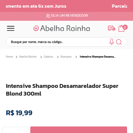
Parcelamento em até 6x sem juros
SEJA UM REVENDEDOR
0
Busque por nome, marca ou código...
Termos mais buscados
Abelha Rainha
Cabelos
Shampoo
Intensive Shampoo Desamarelador Super Blond 300ml
1
º
dermopes
2
º
ar maquiagem
3
º
facial
Intensive Shampoo Desamarelador Super
4
º
bom medico
Blond 300ml
5
º
renovil
6
º
clareador
R$
19
,
99
7
º
creme
8
º
batom
9
º
camiseta