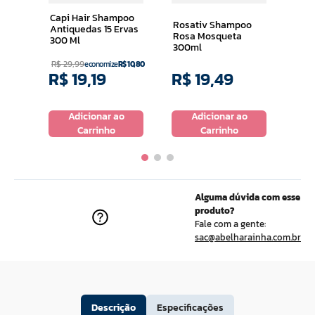
Capi Hair Shampoo
Rosativ Shampoo
Antiquedas 15 Ervas
Rosa Mosqueta
300 Ml
300ml
R$
29
,
99
economize
R$
10
,
80
R$
19
,
19
R$
19
,
49
R$
o
Adicionar ao
Adicionar ao
Carrinho
Carrinho
Alguma dúvida com esse
produto?
Fale com a gente:
sac@abelharainha.com.br
Descrição
Especificações