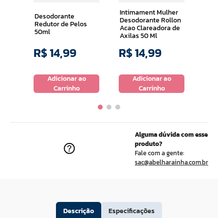
Uni
Intimament Mulher
Desodorante
Desodorante Rollon
Redutor de Pelos
Acao Clareadora de
50ml
Axilas 50 Ml
R$
14
,
99
R$
14
,
99
R$
o
Adicionar ao
Adicionar ao
Carrinho
Carrinho
Alguma dúvida com esse
produto?
Fale com a gente:
sac@abelharainha.com.br
Descrição
Especificações