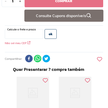
COMPRAR
－
＋
10
º
doce infancia
Consulte Cupons disponíveis
Não sei meu CEP
Compartilhar
Quer Presenterar ? compre também
Desod
e
Anti
Meu