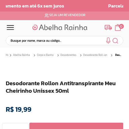
Parcelamento em ate 6x sem Juros
SEJA UM REVENDEDOR
0
Busque por nome, marca ou código...
Termos mais buscados
Abelha Rainha
Corpo e Banho
Desodorantes
Desodorante Roll-on
Desodorante Rollon Antitranspirante Meu Cheirinho Unissex 50ml
1
º
dermopes
2
º
ar maquiagem
3
º
facial
Desodorante Rollon Antitranspirante Meu
4
º
bom medico
Cheirinho Unissex 50ml
5
º
renovil
6
º
clareador
R$
19
,
99
7
º
creme
8
º
batom
9
º
camiseta