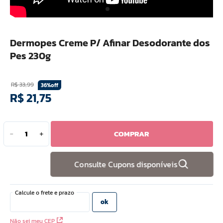
10
º
hidratante
Dermopes Creme P/ Afinar Desodorante dos
Pes 230g
R$
33
,
99
36%
off
R$
21
,
75
COMPRAR
－
＋
Consulte Cupons disponíveis
Não sei meu CEP