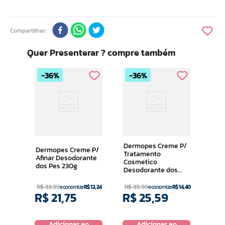
Compartilhar
Quer Presenterar ? compre também
36%
36%
Dermop
Afi
nte
dos 
Dermopes Creme P/
Dermopes Creme P/
Tratamento
Afinar Desodorante
Cosmetico
dos Pes 230g
Desodorante dos
Pes 230g
R$
33
,
99
R$
39
,
99
R$
2
economize
R$
12
,
24
economize
R$
14
,
40
R$
21
,
75
R$
25
,
59
R$
o
Adicionar ao
Adicionar ao