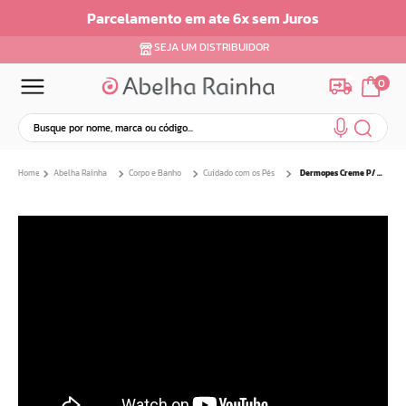
Parcelamento em ate 6x sem Juros
SEJA UM DISTRIBUIDOR
0
Busque por nome, marca ou código...
Termos mais buscados
Abelha Rainha
Corpo e Banho
Cuidado com os Pés
Dermopes Creme P/ Afinar Desodorante dos Pes 230g
1
º
dermopes
2
º
ar maquiagem
3
º
facial
4
º
bom medico
5
º
renovil
6
º
clareador
7
º
creme
8
º
batom
9
º
camiseta