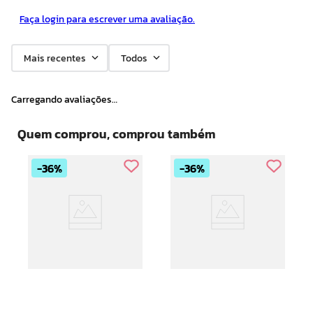
Faça login para escrever uma avaliação.
Mais recentes
Todos
Carregando avaliações…
Quem comprou, comprou também
36%
36%
Dermopes Creme P/
Dermopes Creme P/
Tratamento Cosmetico
Afinar Desodorante dos
Desodorante dos Pes
Pes 230g